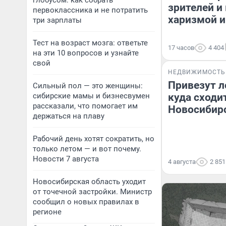
глобусом: как собрать
зрителей и
первоклассника и не потратить
харизмой и
три зарплаты
Тест на возраст мозга: ответьте
17 часов
4 404
на эти 10 вопросов и узнайте
свой
НЕДВИЖИМОСТЬ
Привезут л
Сильный пол — это женщины:
сибирские мамы и бизнесвумен
куда сходит
рассказали, что помогает им
Новосибир
держаться на плаву
Рабочий день хотят сократить, но
только летом — и вот почему.
Новости 7 августа
4 августа
2 851
Новосибирская область уходит
от точечной застройки. Министр
сообщил о новых правилах в
регионе