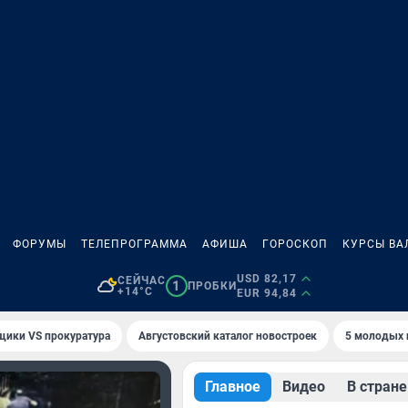
ФОРУМЫ
ТЕЛЕПРОГРАММА
АФИША
ГОРОСКОП
КУРСЫ ВА
USD 82,17
СЕЙЧАС
1
ПРОБКИ
+14°C
EUR 94,84
щики VS прокуратура
Августовский каталог новостроек
5 молодых 
Главное
Видео
В стране