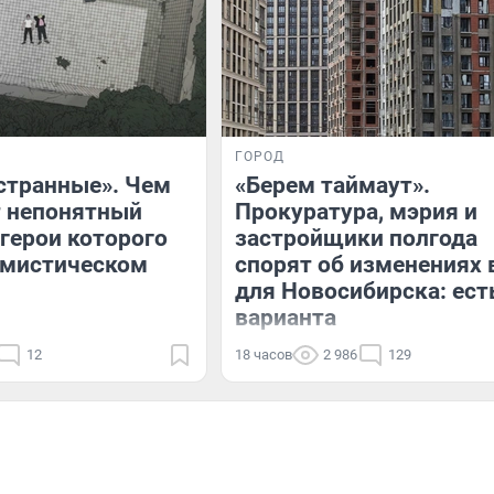
ГОРОД
странные». Чем
«Берем таймаут».
т непонятный
Прокуратура, мэрия и
 герои которого
застройщики полгода
 мистическом
спорят об изменениях 
для Новосибирска: ест
варианта
12
18 часов
2 986
129