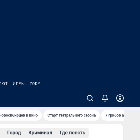
ЛЮТ
ИГРЫ
ZODY
новосибирцев в кино
Старт театрального сезона
7 грибов августа
Город
Криминал
Где поесть