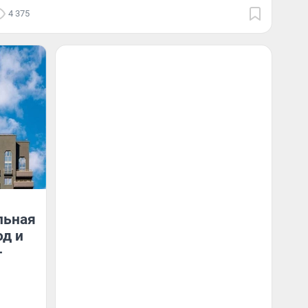
4 375
льная
од и
-