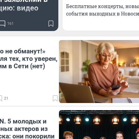
Бесплатные концерты, новые
цию: видео
события выходных в Новос
о словам одного из
161
, возник на пустом
ся уже год, а теперь
 рукоприкладства
о не обманут!»
я тех, кто уверен,
м в Сети (нет)
21
N. 5 молодых и
ных актеров из
ка: они покорили