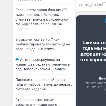
21 час
2 656
Россию атаковали больше 200
тысяч дронов, а Беларусь
стягивает войска к украинской
границе: главное об СВО за
неделю
В смысле, уже август? как
Такими те
реабилитировать это лето, даже
года мы 
если не идешь в отпуск
дефицит к
что спрово
Авто перевернулось на
крышу: два седана столкнулись
под Новосибирском — видео
Дмит
Лицевая гладь для чайников:
Министр строи
гайд от набора петель до первого
прокуратуры и
готового изделия
Н
Стало известно, какие
заболевания чаще всего