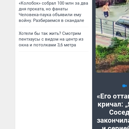
«Колобок» собрал 100 млн за два
дня проката, но фанаты
Человека-паука объявили ему
войну. Разбираемся в скандале
Хотели бы так жить? Смотрим
пентхаусы с видом на центр из
окна и потолками 3,6 метра
«Его отта
кричал: „
Сосед
закончил
и серие