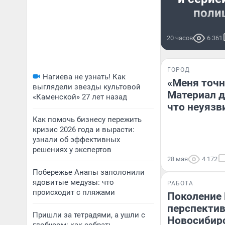
поли
Конфликт, п
20 часов
6 361
участников
месте и длит
дошел до
ГОРОД
Нагиева не узнать! Как
«Меня точн
выглядели звезды культовой
Материал дл
«Каменской» 27 лет назад
что неуязви
Как помочь бизнесу пережить
кризис 2026 года и вырасти:
узнали об эффективных
решениях у экспертов
28 мая
4 172
Побережье Анапы заполонили
ядовитые медузы: что
РАБОТА
происходит с пляжами
Поколение 
перспектив
Пришли за тетрадями, а ушли с
Новосибирс