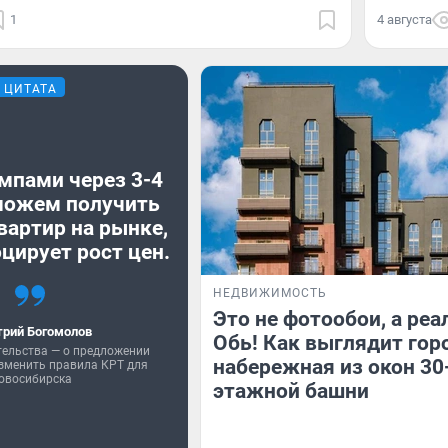
1
4 августа
ЦИТАТА
мпами через 3-4
можем получить
вартир на рынке,
цирует рост цен.
НЕДВИЖИМОСТЬ
Это не фотообои, а реа
рий Богомолов
Обь! Как выглядит гор
тельства — о предложении
набережная из окон 30
зменить правила КРТ для
овосибирска
этажной башни