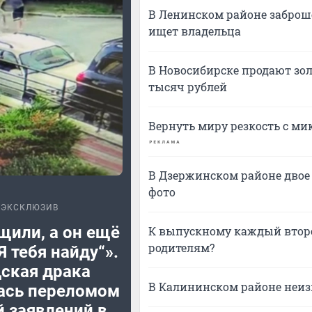
В Ленинском районе заброш
ищет владельца
В Новосибирске продают зол
тысяч рублей
Вернуть миру резкость с ми
В Дзержинском районе двое
фото
ЭКСКЛЮЗИВ
щили, а он ещё
К выпускному каждый второ
родителям?
Я тебя найду“».
ская драка
В Калининском районе неиз
ась переломом
й заявлений в