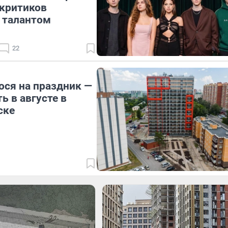
 критиков
 талантом
22
ося на праздник —
ь в августе в
ске