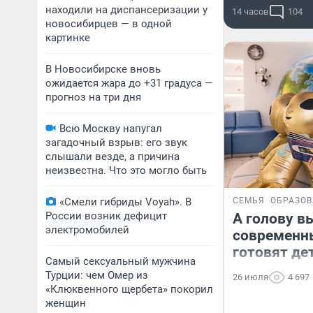
находили на диспансеризации у
14 часов
104
новосибирцев — в одной
картинке
В Новосибирске вновь
ожидается жара до +31 градуса —
прогноз на три дня
Всю Москву напугал
загадочный взрыв: его звук
слышали везде, а причина
неизвестна. Что это могло быть
«Смели гибриды Voyah». В
СЕМЬЯ
ОБРАЗО
России возник дефицит
А голову в
электромобилей
современн
готовят де
Самый сексуальный мужчина
Турции: чем Омер из
26 июля
4 697
«Клюквенного щербета» покорил
женщин