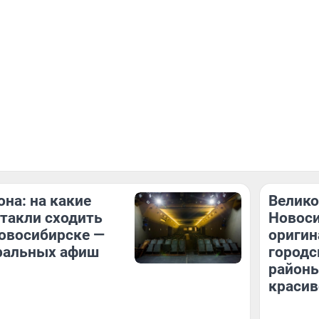
она: на какие
Велико
такли сходить
Новоси
овосибирске —
оригин
тральных афиш
городс
районы
красив