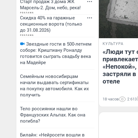
Старт продаж 3 дома ЖК
Марсель-2. Дом, небо, река!
Скидка 40% на гаражные
секционные ворота (только
до 31.08.2026)
Звездные гости в 500-летнем
КУЛЬТУРА
соборе: Криштиану Роналду
«Люди тут 
готовится сыграть свадьбу века
привлекае
на Мадейре
«Непокой»,
застряли в
Семейным новосибирцам
отеле
начали выдавать сертификаты
на покупку автомобиля. Как их
получить
18 часов
2 613
Тело россиянки нашли во
Французских Альпах. Как она
погибла?
Билайн: «Нейросети вошли в