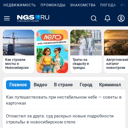
НЕДВИЖИМОСТЬ
ПРОМОКОДЫ
ЗНАКОМСТВА
ПОГОДА
ФО
Как строили
Траты на
Августовски
мосты в
свадьбу и
каталог
Новосибирске
тренды
новостроек
Главное
Видео
В стране
Город
Криминал
Как путешествовать при нестабильном небе — советы в
карточках
Отомстил за друга: суд раскрыл новые подробности
стрельбы в новосибирском отеле