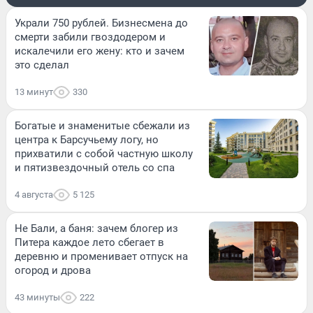
Украли 750 рублей. Бизнесмена до
смерти забили гвоздодером и
искалечили его жену: кто и зачем
это сделал
13 минут
330
Богатые и знаменитые сбежали из
центра к Барсучьему логу, но
прихватили с собой частную школу
и пятизвездочный отель со спа
4 августа
5 125
Не Бали, а баня: зачем блогер из
Питера каждое лето сбегает в
деревню и променивает отпуск на
огород и дрова
43 минуты
222