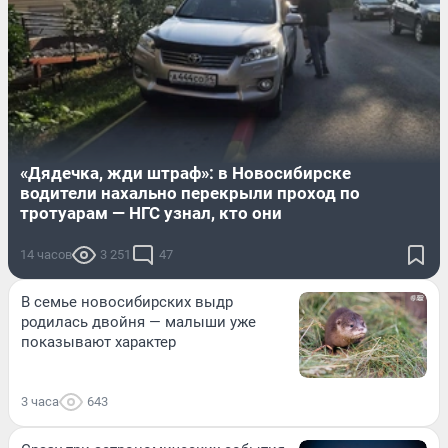
«Дядечка, жди штраф»: в Новосибирске
водители нахально перекрыли проход по
тротуарам — НГС узнал, кто они
14 часов
3 251
47
В семье новосибирских выдр
родилась двойня — малыши уже
показывают характер
3 часа
643