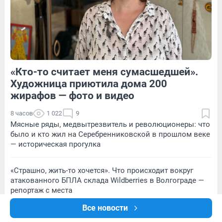
145
1
20
Обсудить
«Кто-то считает меня сумасшедшей».
141
Обсудить
22
Обсудить
Художница приютила дома 200
жирафов — фото и видео
8 часов
1 022
9
Мясные ряды, медвытрезвитель и революционеры: что
было и кто жил на Серебренниковской в прошлом веке
— историческая прогулка
«Страшно, жить-то хочется». Что происходит вокруг
атакованного БПЛА склада Wildberries в Волгограде —
репортаж с места
Все новости
Секрет колючего деликатеса: что мы на самом деле