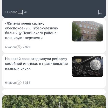
11 часов
41
«Жители очень сильно
обеспокоены». Туберкулезную
больницу Ленинского района
планируют перенести
6 часов
2 322
На какой срок отодвинули реформу
семейной ипотеки: в правительстве
назвали риски
6 часов
1 381