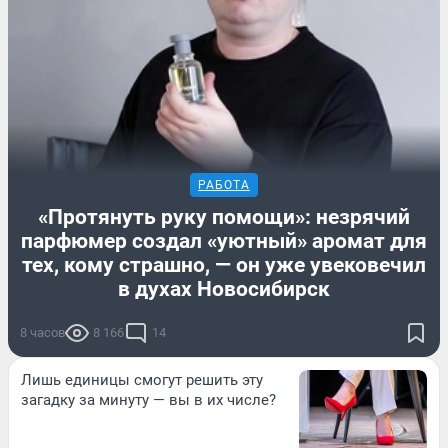
РАБОТА
«Протянуть руку помощи»: незрячий
парфюмер создал «уютный» аромат для
тех, кому страшно, — он уже увековечил
в духах Новосибирск
8 часов
8 166
14
Лишь единицы смогут решить эту
загадку за минуту — вы в их числе?