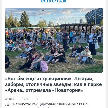
РЕПОРТАЖ
рассказала про отдых в Египте: видео
3
Обсудить
17
Обсудить
Обсудить
«Вот бы еще аттракционы». Лекции,
44
Обсудить
222
1
заборы, столичные звезды: как в парке
«Арена» отгремела «Новатория»
3 часа
1 078
13
Душ из хобота: как цирковые слонихи чилят на