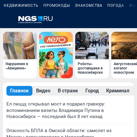
НЕДВИЖИМОСТЬ
ПРОМОКОДЫ
ЗНАКОМСТВА
ПОГОДА
ФО
Нарушения в
Роботы-
Августовски
«Авиценне»
доставщики в
каталог
Новосибирске
новостроек
Главное
Видео
В стране
Город
Криминал
Ел пиццу, открывал мост и подарил гравюру:
вспоминанием визиты Владимира Путина в
Новосибирск — последний был 8 лет назад
Опасность БПЛА в Омской области: самолет из
Москвы перенаправили в Новосибирск