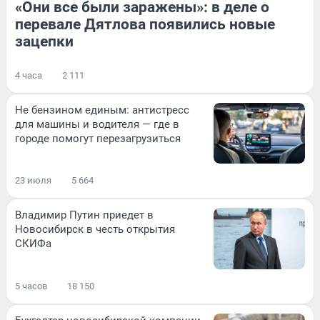
«Они все были заражены»: в деле о
перевале Дятлова появились новые
зацепки
4 часа
2 111
Не бензином единым: антистресс
для машины и водителя — где в
городе помогут перезагрузиться
23 июля
5 664
Владимир Путин приедет в
Новосибирск в честь открытия
СКИФа
5 часов
18 150