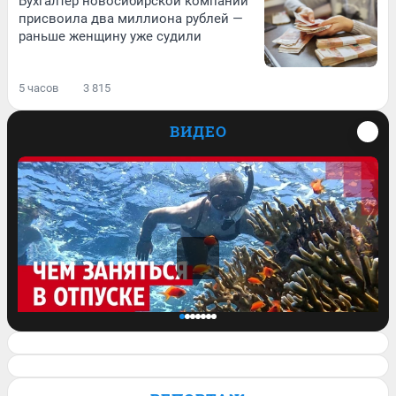
Бухгалтер новосибирской компании
присвоила два миллиона рублей —
раньше женщину уже судили
5 часов
3 815
ВИДЕО
«От первой поездки остались не очень
приятные ощущения»: туристка