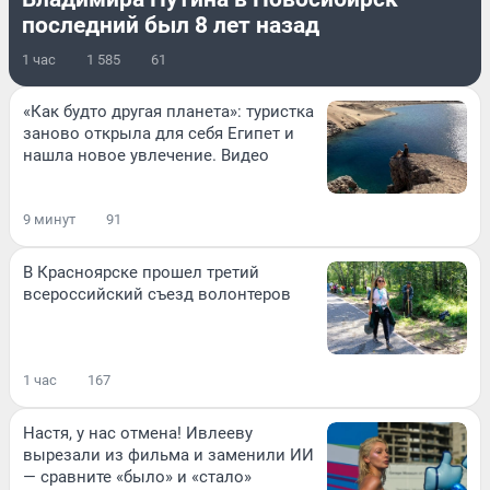
последний был 8 лет назад
1 час
1 585
61
«Как будто другая планета»: туристка
заново открыла для себя Египет и
нашла новое увлечение. Видео
9 минут
91
В Красноярске прошел третий
всероссийский съезд волонтеров
1 час
167
Настя, у нас отмена! Ивлееву
вырезали из фильма и заменили ИИ
— сравните «было» и «стало»