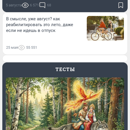
5 августа
6 571
68
В смысле, уже август? как
реабилитировать это лето, даже
если не идешь в отпуск
25 мая
55 551
ТЕСТЫ