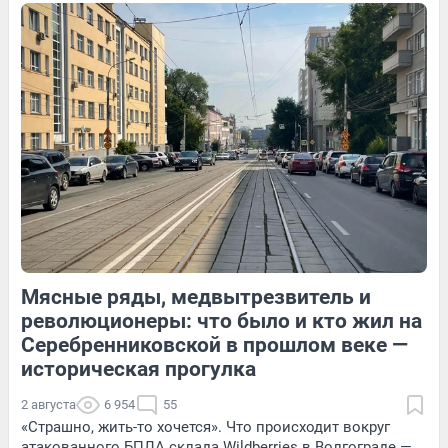
210
2
46
Обсудить
10
Обсудить
Мясные ряды, медвытрезвитель и
351
Обсудить
131
Обсудить
революционеры: что было и кто жил на
Серебренниковской в прошлом веке —
историческая прогулка
2 августа
6 954
55
«Страшно, жить-то хочется». Что происходит вокруг
атакованного БПЛА склада Wildberries в Волгограде —