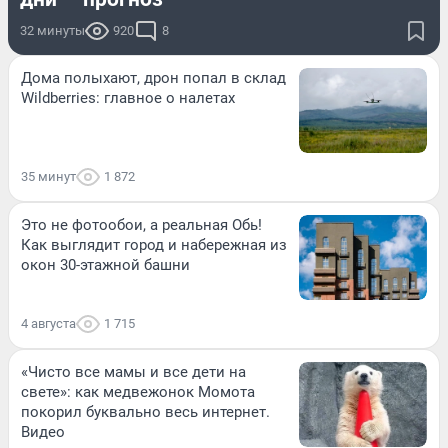
32 минуты
920
8
Дома полыхают, дрон попал в склад
Wildberries: главное о налетах
35 минут
1 872
Это не фотообои, а реальная Обь!
Как выглядит город и набережная из
окон 30-этажной башни
4 августа
1 715
«Чисто все мамы и все дети на
свете»: как медвежонок Момота
покорил буквально весь интернет.
Видео