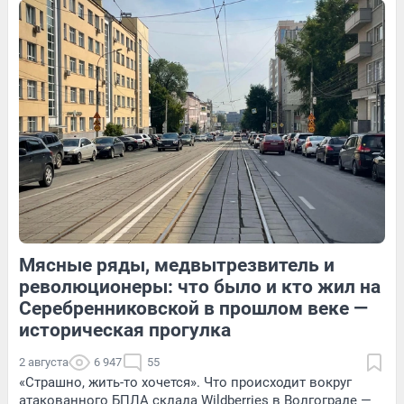
203
2
45
Обсудить
8
Обсудить
Мясные ряды, медвытрезвитель и
347
Обсудить
131
Обсудить
революционеры: что было и кто жил на
Серебренниковской в прошлом веке —
историческая прогулка
2 августа
6 947
55
«Страшно, жить-то хочется». Что происходит вокруг
атакованного БПЛА склада Wildberries в Волгограде —