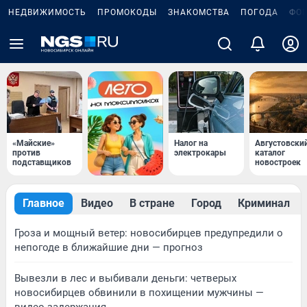
НЕДВИЖИМОСТЬ
ПРОМОКОДЫ
ЗНАКОМСТВА
ПОГОДА
ФО
«Майские»
Налог на
Августовски
против
электрокары
каталог
подставщиков
новостроек
Главное
Видео
В стране
Город
Криминал
Гроза и мощный ветер: новосибирцев предупредили о
непогоде в ближайшие дни — прогноз
Вывезли в лес и выбивали деньги: четверых
новосибирцев обвинили в похищении мужчины —
видео задержания