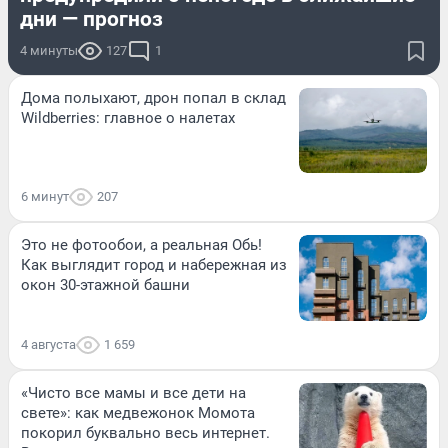
дни — прогноз
4 минуты
127
1
Дома полыхают, дрон попал в склад
Wildberries: главное о налетах
6 минут
207
Это не фотообои, а реальная Обь!
Как выглядит город и набережная из
окон 30-этажной башни
4 августа
1 659
«Чисто все мамы и все дети на
свете»: как медвежонок Момота
покорил буквально весь интернет.