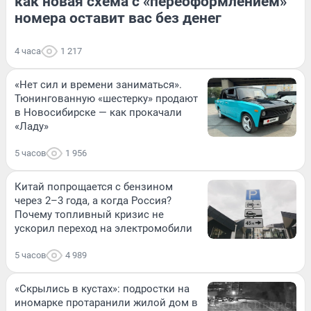
как новая схема с «переоформлением»
номера оставит вас без денег
4 часа
1 217
«Нет сил и времени заниматься».
Тюнингованную «шестерку» продают
в Новосибирске — как прокачали
«Ладу»
5 часов
1 956
Китай попрощается с бензином
через 2–3 года, а когда Россия?
Почему топливный кризис не
ускорил переход на электромобили
5 часов
4 989
«Скрылись в кустах»: подростки на
иномарке протаранили жилой дом в