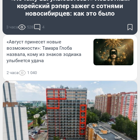
корейский рэпер зажег с сотнями
новосибирцев: как это было
3 часа
528
4
«Август принесет новые
возможности»: Тамара Глоба
назвала, кому из знаков зодиака
улыбнется удача
2 часа
1 040