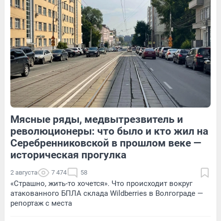
119
1
15
Обсудить
Мясные ряды, медвытрезвитель и
110
Обсудить
17
Обсудить
революционеры: что было и кто жил на
Серебренниковской в прошлом веке —
историческая прогулка
2 августа
7 474
58
«Страшно, жить-то хочется». Что происходит вокруг
атакованного БПЛА склада Wildberries в Волгограде —
репортаж с места