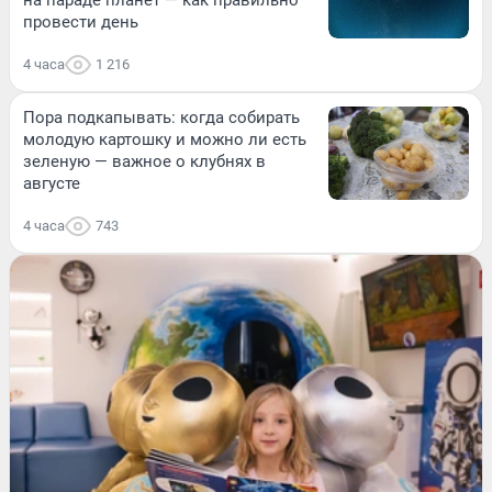
на параде планет — как правильно
провести день
4 часа
1 216
Пора подкапывать: когда собирать
молодую картошку и можно ли есть
зеленую — важное о клубнях в
августе
4 часа
743