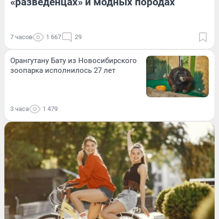
«разведенцах» и модных породах
7 часов
1 667
29
Орангутану Бату из Новосибирского
зоопарка исполнилось 27 лет
3 часа
1 479