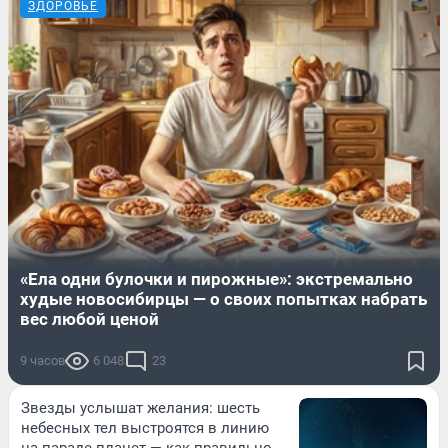
ЗДОРОВЬЕ
«Ела одни булочки и пирожные»: экстремально
худые новосибирцы — о своих попытках набрать
вес любой ценой
9 часов
6 048
23
Звезды услышат желания: шесть
небесных тел выстроятся в линию