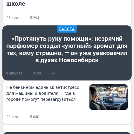
школе
26 июля
5 294
РАБОТА
«Протянуть руку помощи»: незрячий
парфюмер создал «уютный» аромат для
тех, кому страшно, — он уже увековечил
в духах Новосибирск
9 августа
19 296
19
Не бензином единым: антистресс
для машины и водителя — где в
городе помогут перезагрузиться
23 июля
5 640