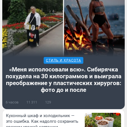
СТИЛЬ И КРАСОТА
«Меня исполосовали всю». Сибирячка
похудела на 30 килограммов и выиграла
преображение у пластических хирургов:
фото до и после
6 часов
11 311
129
Кухонный шкаф и холодильник —
это ошибка. Как надолго сохранить
свежим урожай картошки