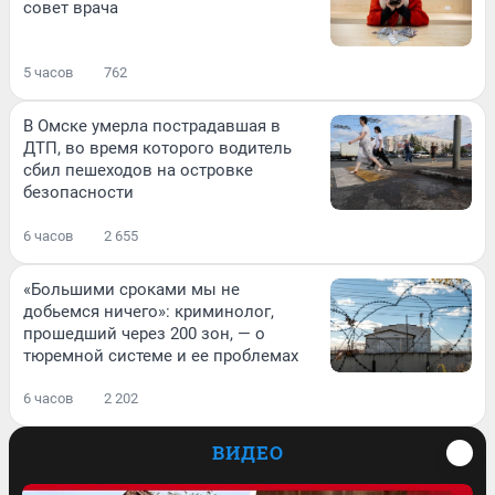
совет врача
5 часов
762
В Омске умерла пострадавшая в
ДТП, во время которого водитель
сбил пешеходов на островке
безопасности
6 часов
2 655
«Большими сроками мы не
добьемся ничего»: криминолог,
прошедший через 200 зон, — о
тюремной системе и ее проблемах
6 часов
2 202
ВИДЕО