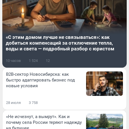
«С этим домом лучше не связываться»: как
добиться компенсаций за отключение тепла,
воды и света — подробный разбор с юристом
10 часов
1 524
12
B2B-сектор Новосибирска: как
быстро адаптировать бизнес под
новые условия
28 июля
3 758
«Не исчезнут, а вымрут». Как и
почему села России теряют надежду
на будущее