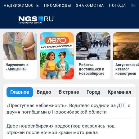
НЕДВИЖИМОСТЬ
ПРОМОКОДЫ
ЗНАКОМСТВА
ПОГОДА
ФО
Нарушения в
Роботы-
Августовски
«Авиценне»
доставщики в
каталог
Новосибирске
новостроек
Главное
Видео
В стране
Город
Криминал
«Преступная небрежность». Водителя осудили за ДТП с
двумя погибшими в Новосибирской области
Двое новосибирских подростков оказались под
стражей после ночной кражи мотоцикла