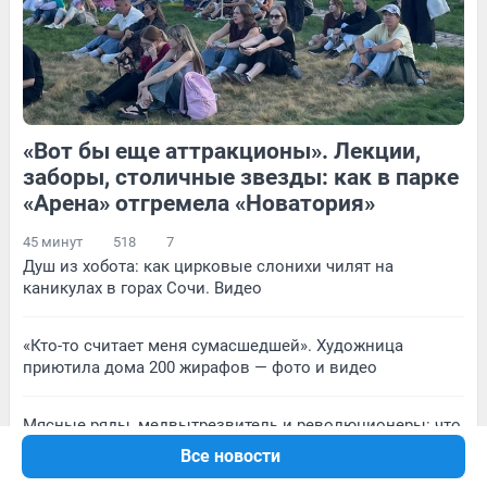
Обсудить
44
Обсудить
«Вот бы еще аттракционы». Лекции,
220
1
35
Обсудить
заборы, столичные звезды: как в парке
«Арена» отгремела «Новатория»
45 минут
518
7
Душ из хобота: как цирковые слонихи чилят на
каникулах в горах Сочи. Видео
«Кто-то считает меня сумасшедшей». Художница
приютила дома 200 жирафов — фото и видео
Мясные ряды, медвытрезвитель и революционеры: что
было и кто жил на Серебренниковской в прошлом веке
Все новости
— историческая прогулка