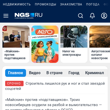
НЕДВИЖИМОСТЬ
ПРОМОКОДЫ
ЗНАКОМСТВА
ПОГОДА
ФО
«Майские»
Налог на
Августовски
против
электрокары
каталог
подставщиков
новостроек
Главное
Видео
В стране
Город
Криминал
Строитель лишился рук и ног и стал звездой
СРОЧНО
соцсетей
«Майские» против «подставщиков». Троих
новосибирцев осудили за разбой и вымогательство —
их жертву обвиняют в аферах с ОСАГО