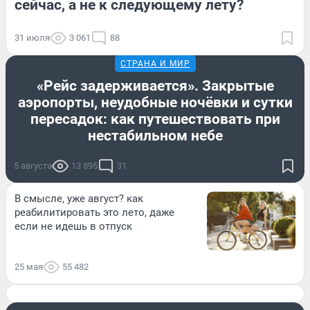
сейчас, а не к следующему лету?
31 июля
3 061
88
СТРАНА И МИР
«Рейс задерживается». Закрытые
аэропорты, неудобные ночёвки и сутки
пересадок: как путешествовать при
нестабильном небе
5 августа
13 895
31
В смысле, уже август? как
реабилитировать это лето, даже
если не идешь в отпуск
25 мая
55 482