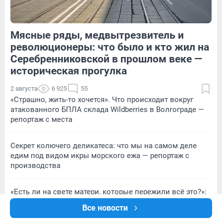
Мясные ряды, медвытрезвитель и
343
Обсудить
124
Обсудить
революционеры: что было и кто жил на
Серебренниковской в прошлом веке —
историческая прогулка
2 августа
6 925
55
«Страшно, жить-то хочется». Что происходит вокруг
атакованного БПЛА склада Wildberries в Волгограде —
репортаж с места
Секрет колючего деликатеса: что мы на самом деле
едим под видом икры морского ежа — репортаж с
производства
«Есть ли на свете матери, которые пережили всё это?»:
репортаж из затопленного села, где стихия убила
Все новости
молодую художницу