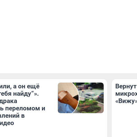
или, а он ещё
Вернут
тебя найду“».
микрох
драка
«Вижу»
ь переломом и
влений в
идео