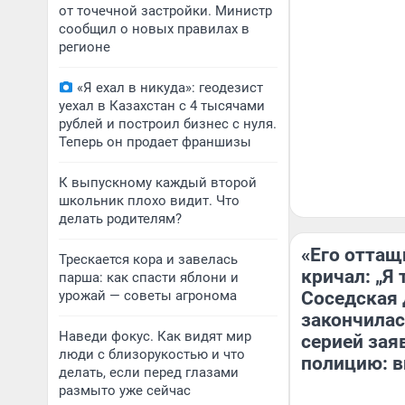
от точечной застройки. Министр
сообщил о новых правилах в
регионе
«Я ехал в никуда»: геодезист
уехал в Казахстан с 4 тысячами
рублей и построил бизнес с нуля.
Теперь он продает франшизы
К выпускному каждый второй
школьник плохо видит. Что
делать родителям?
«Его оттащ
Трескается кора и завелась
кричал: „Я 
парша: как спасти яблони и
урожай — советы агронома
Соседская 
закончилас
Наведи фокус. Как видят мир
серией зая
люди с близорукостью и что
полицию: в
делать, если перед глазами
размыто уже сейчас