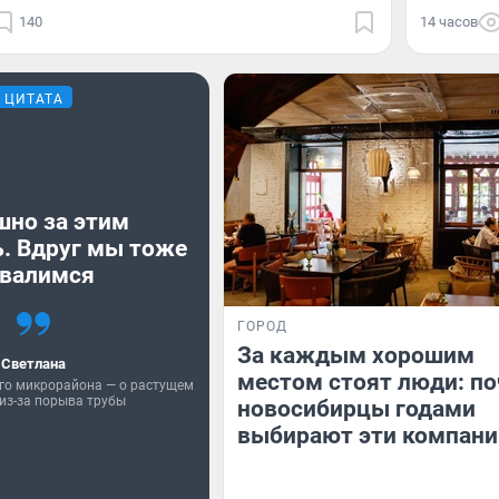
140
14 часов
ЦИТАТА
шно за этим
. Вдруг мы тоже
валимся
ГОРОД
За каждым хорошим
Светлана
местом стоят люди: п
го микрорайона — о растущем
из-за порыва трубы
новосибирцы годами
выбирают эти компани