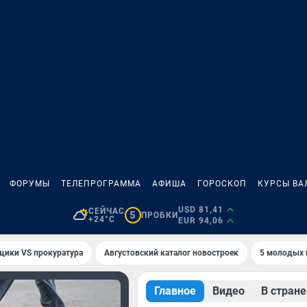
ФОРУМЫ
ТЕЛЕПРОГРАММА
АФИША
ГОРОСКОП
КУРСЫ ВА
USD 81,41
СЕЙЧАС
5
ПРОБКИ
+24°C
EUR 94,06
щики VS прокуратура
Августовский каталог новостроек
5 молодых 
Главное
Видео
В стране