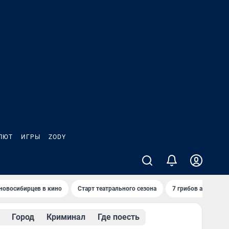
ЛЮТ
ИГРЫ
ZODY
новосибирцев в кино
Старт театрального сезона
7 грибов августа
Город
Криминал
Где поесть