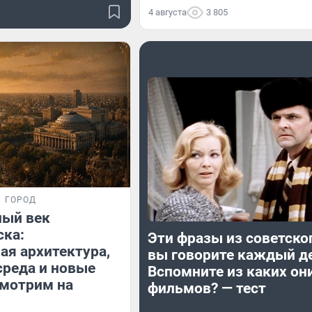
4 августа
3 805
ГОРОД
ный век
ска:
Эти фразы из советско
ая архитектура,
вы говорите каждый д
среда и новые
Вспомните из каких он
смотрим на
фильмов? — тест