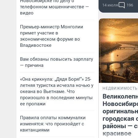
Новосибирске по делу о
14 июля
196
телефонном мошенничестве —
видео
Премьер‑министр Монголии
примет участие в
экономическом форуме во
Владивостоке
Вам обязаны повысить зарплату
— причина
«Она крикнула: „Дядя Боря!“» 25-
летняя туристка исчезла ночью у
НЕДВИЖИМОСТЬ
океана во Вьетнаме. Что
Великолеп
произошло в последние минуты
Новосибир
ее пропажи
оригинальн
Правила оплаты коммуналки
городская 
изменятся: что произойдет с
районы — 
квитанциями
красивое