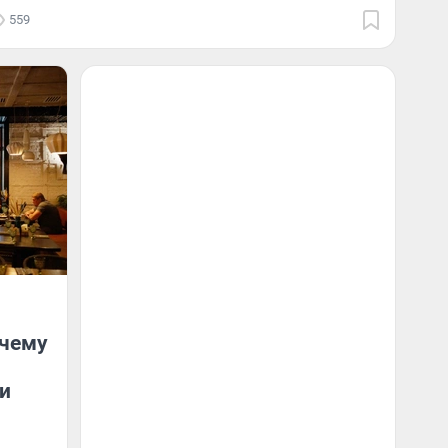
559
очему
и