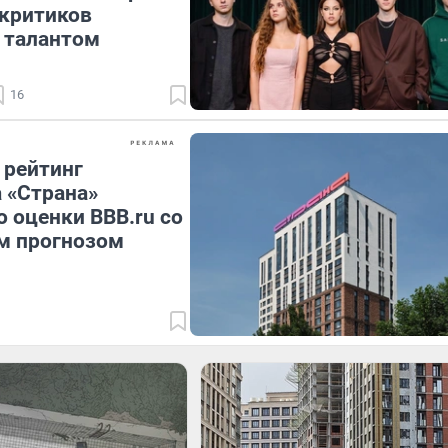
 критиков
 талантом
16
 рейтинг
 «Страна»
 оценки BBB.ru со
м прогнозом