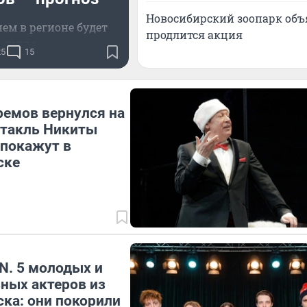
Новосибирский зоопарк объ
ем в регионе будет
продлится акция
тепло
25
15
емов вернулся на
ктакль Никиты
 покажут в
ске
N. 5 молодых и
ных актеров из
ка: они покорили