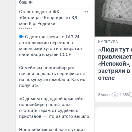
башни
Старт продаж в ЖК
«Околица»! Квартиры от 3,9
млн ₽ р. Родники
С детства грезил о ГАЗ-24:
КУЛЬТУРА
автоплюшкин переехал в
маленький хутор и превратил
«Люди тут 
свой двор в музей СССР
привлекае
«Непокой»,
Семейным новосибирцам
застряли в
начали выдавать сертификаты
отеле
на покупку автомобиля. Как их
получить
5 часов
1 858
«С домом под одной крышей»:
новосибирец попытался
отстоять гараж от судебных
приставов — что из этого вышло
Новосибирская область уходит