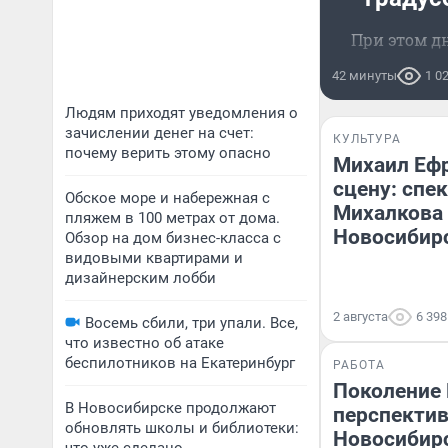
При этом дн
42 минуты
1 0
Людям приходят уведомления о
зачислении денег на счет:
КУЛЬТУРА
почему верить этому опасно
Михаил Ефр
сцену: спе
Обское море и набережная с
Михалкова
пляжем в 100 метрах от дома.
Новосибир
Обзор на дом бизнес-класса с
видовыми квартирами и
дизайнерским лобби
2 августа
6 398
Восемь сбили, три упали. Все,
что известно об атаке
беспилотников на Екатеринбург
РАБОТА
Поколение 
В Новосибирске продолжают
перспектив
обновлять школы и библиотеки:
Новосибирс