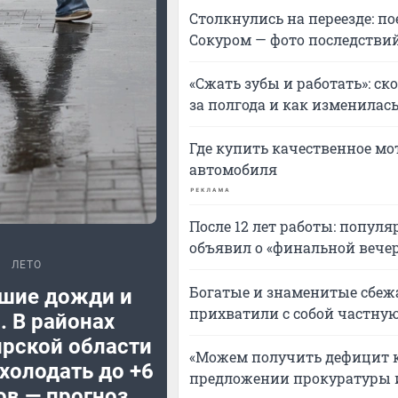
Столкнулись на переезде: п
Сокуром — фото последстви
«Сжать зубы и работать»: с
за полгода и как изменилас
Где купить качественное мо
автомобиля
После 12 лет работы: попул
объявил о «финальной вече
ЛЕТО
Богатые и знаменитые сбежа
шие дожди и
прихватили с собой частную
. В районах
рской области
«Можем получить дефицит к
холодать до +6
предложении прокуратуры 
ов — прогноз