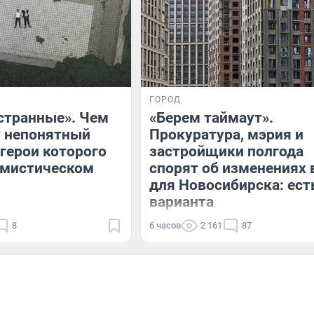
ГОРОД
странные». Чем
«Берем таймаут».
т непонятный
Прокуратура, мэрия и
 герои которого
застройщики полгода
 мистическом
спорят об изменениях 
для Новосибирска: ест
варианта
8
6 часов
2 161
87