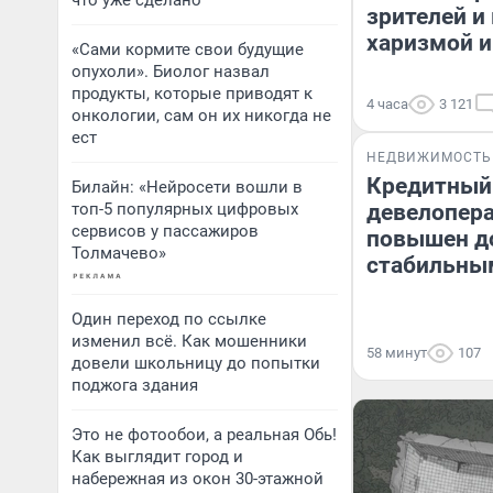
что уже сделано
зрителей и
харизмой и
«Сами кормите свои будущие
опухоли». Биолог назвал
продукты, которые приводят к
4 часа
3 121
онкологии, сам он их никогда не
ест
НЕДВИЖИМОСТЬ
Кредитный
Билайн: «Нейросети вошли в
топ-5 популярных цифровых
девелопера
сервисов у пассажиров
повышен до
Толмачево»
стабильны
Один переход по ссылке
изменил всё. Как мошенники
58 минут
107
довели школьницу до попытки
поджога здания
Это не фотообои, а реальная Обь!
Как выглядит город и
набережная из окон 30-этажной