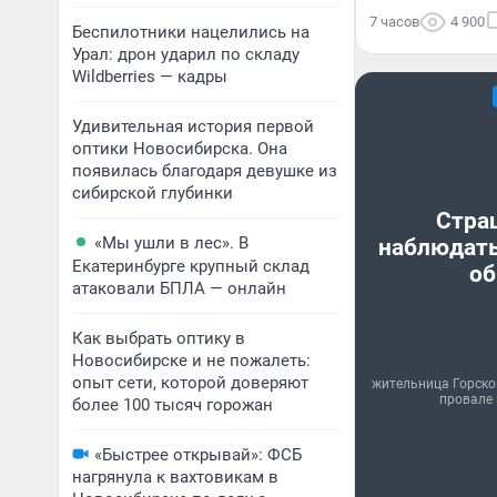
7 часов
4 900
Беспилотники нацелились на
Урал: дрон ударил по складу
Wildberries — кадры
Удивительная история первой
оптики Новосибирска. Она
появилась благодаря девушке из
сибирской глубинки
Стра
«Мы ушли в лес». В
наблюдать
Екатеринбурге крупный склад
об
атаковали БПЛА — онлайн
Как выбрать оптику в
Новосибирске и не пожалеть:
опыт сети, которой доверяют
жительница Горско
провале 
более 100 тысяч горожан
«Быстрее открывай»: ФСБ
нагрянула к вахтовикам в