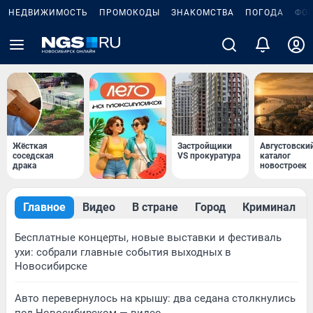
НЕДВИЖИМОСТЬ
ПРОМОКОДЫ
ЗНАКОМСТВА
ПОГОДА
ФО
Жёсткая
Застройщики
Августовски
соседская
VS прокуратура
каталог
драка
новостроек
Главное
Видео
В стране
Город
Криминал
Бесплатные концерты, новые выставки и фестиваль
ухи: собрали главные события выходных в
Новосибирске
Авто перевернулось на крышу: два седана столкнулись
под Новосибирском — видео