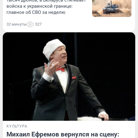
тысяч дронов, а Беларусь стягивает
войска к украинской границе:
главное об СВО за неделю
32 минуты
527
КУЛЬТУРА
Михаил Ефремов вернулся на сцену: