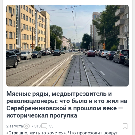
история пары — в видео
43
Обсудить
9
Обсудить
76
Обсудить
Мясные ряды, медвытрезвитель и
12
Обсудить
65
1
революционеры: что было и кто жил на
Серебренниковской в прошлом веке —
историческая прогулка
2 августа
7 313
55
«Страшно, жить-то хочется». Что происходит вокруг