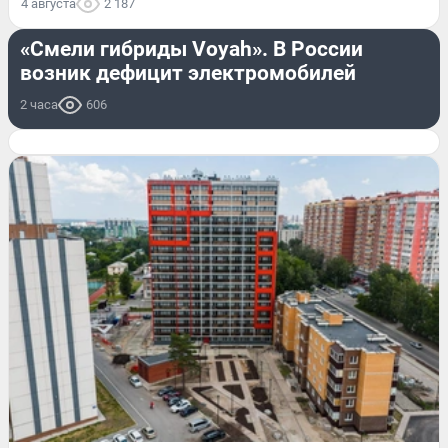
4 августа
2 187
АВТО
«Смели гибриды Voyah». В России
возник дефицит электромобилей
2 часа
606