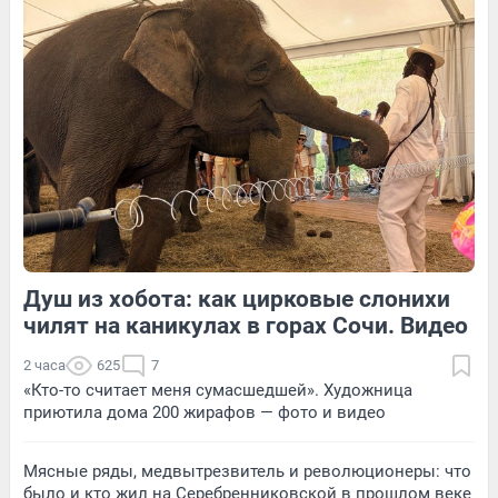
41
Обсудить
210
1
32
Обсудить
Душ из хобота: как цирковые слонихи
173
Обсудить
25
Обсудить
чилят на каникулах в горах Сочи. Видео
2 часа
625
7
«Кто-то считает меня сумасшедшей». Художница
приютила дома 200 жирафов — фото и видео
Мясные ряды, медвытрезвитель и революционеры: что
было и кто жил на Серебренниковской в прошлом веке