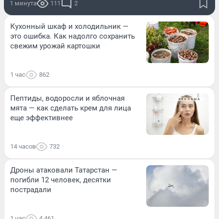
1 минута
111
2
Кухонный шкаф и холодильник —
это ошибка. Как надолго сохранить
свежим урожай картошки
1 час
862
Пептиды, водоросли и яблочная
мята — как сделать крем для лица
еще эффективнее
14 часов
732
Дроны атаковали Татарстан —
погибли 12 человек, десятки
пострадали
1 час
4 461