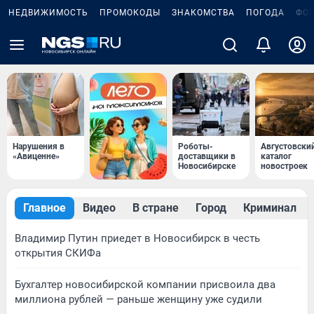
НЕДВИЖИМОСТЬ
ПРОМОКОДЫ
ЗНАКОМСТВА
ПОГОДА
ФО
Нарушения в
Роботы-
Августовски
«Авиценне»
доставщики в
каталог
Новосибирске
новостроек
Главное
Видео
В стране
Город
Криминал
Владимир Путин приедет в Новосибирск в честь
открытия СКИФа
Бухгалтер новосибирской компании присвоила два
миллиона рублей — раньше женщину уже судили