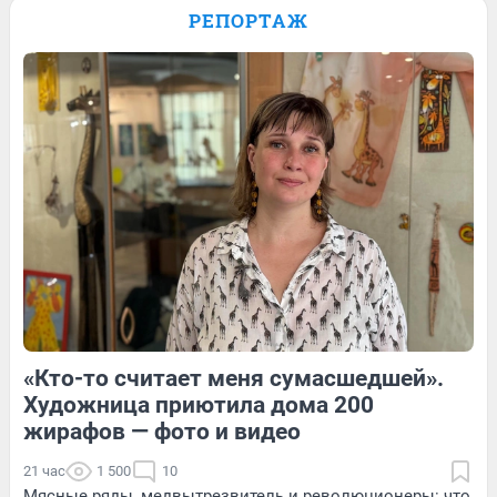
Паралимпиаде: история сильной духом
РЕПОРТАЖ
Анастасии Багиян — в видео
35
Обсудить
180
1
28
Обсудить
«Кто-то считает меня сумасшедшей».
162
Обсудить
23
Обсудить
Художница приютила дома 200
жирафов — фото и видео
21 час
1 500
10
Мясные ряды, медвытрезвитель и революционеры: что