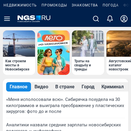
НЕДВИЖИМОСТЬ
ПРОМОКОДЫ
ЗНАКОМСТВА
ПОГОДА
ФО
Как строили
Траты на
Августовски
мосты в
свадьбу и
каталог
Новосибирске
тренды
новостроек
Главное
Видео
В стране
Город
Криминал
«Меня исполосовали всю». Сибирячка похудела на 30
килограммов и выиграла преображение у пластических
хирургов: фото до и после
Аналитики назвали средние зарплаты новосибирских
педагогов — инфографика