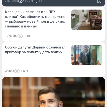
9 августа
3 327
33
Кварцевый ламинат или ПВХ-
плитка? Как облегчить жизнь жене
— выбираем новый пол в детскую,
спальню и ванную
10 часов
1 151
Обской депутат Дарвин обжаловал
приговор за попытку дать взятку
3 часа
1 591