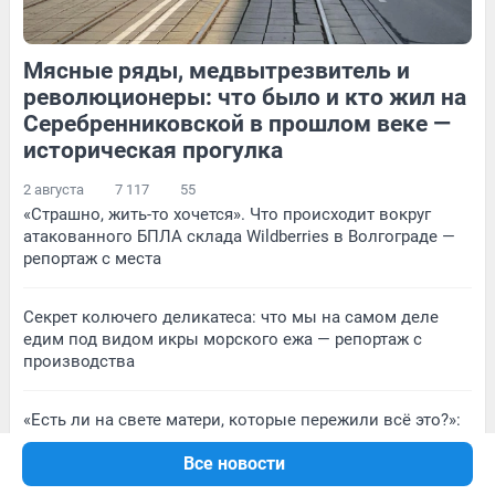
Мясные ряды, медвытрезвитель и
57
Обсудить
13
Обсудить
революционеры: что было и кто жил на
Серебренниковской в прошлом веке —
историческая прогулка
2 августа
7 117
55
«Страшно, жить-то хочется». Что происходит вокруг
атакованного БПЛА склада Wildberries в Волгограде —
репортаж с места
Секрет колючего деликатеса: что мы на самом деле
едим под видом икры морского ежа — репортаж с
производства
«Есть ли на свете матери, которые пережили всё это?»:
репортаж из затопленного села, где стихия убила
Все новости
молодую художницу