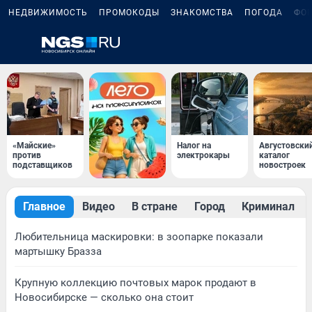
НЕДВИЖИМОСТЬ
ПРОМОКОДЫ
ЗНАКОМСТВА
ПОГОДА
ФО
«Майские»
Налог на
Августовски
против
электрокары
каталог
подставщиков
новостроек
Главное
Видео
В стране
Город
Криминал
Любительница маскировки: в зоопарке показали
мартышку Бразза
Крупную коллекцию почтовых марок продают в
Новосибирске — сколько она стоит