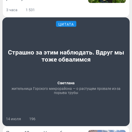
3 часа
1 531
ЦИТАТА
Страшно за этим наблюдать. Вдруг мы
тоже обвалимся
Светлана
жительница Горского микрорайона — о растущем провале из-за
порыва трубы
14 июля
196