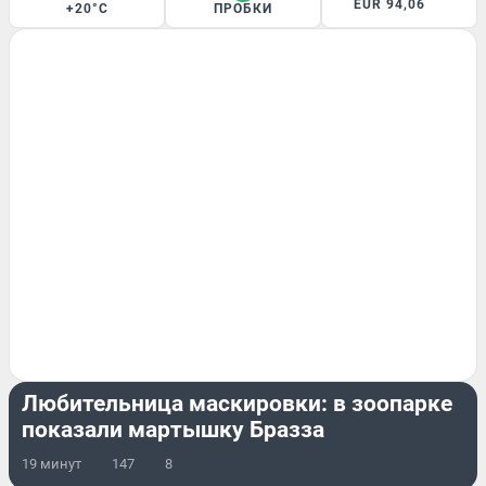
EUR 94,06
+20°C
ПРОБКИ
ЖИВОТНЫЕ
Любительница маскировки: в зоопарке
показали мартышку Бразза
19 минут
147
8