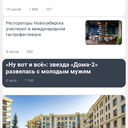
15 часов
7 808
107
Рестораторы Новосибирска
участвуют в международном
гастрофестивале
8 часов
682
ОН И ОНА
«Ну вот и всё»: звезда «Дома-2»
развелась с молодым мужем
3 часа
1 166