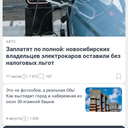
АВТО
Заплатят по полной: новосибирских
владельцев электрокаров оставили без
налоговых льгот
17 часов
7 972
107
Это не фотообои, а реальная Обь!
Как выглядит город и набережная из
окон 30-этажной башни
4 августа
1 836
ОН И ОНА