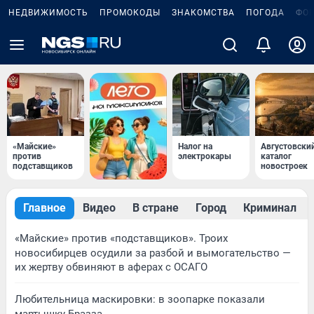
НЕДВИЖИМОСТЬ
ПРОМОКОДЫ
ЗНАКОМСТВА
ПОГОДА
ФО
«Майские»
Налог на
Августовски
против
электрокары
каталог
подставщиков
новостроек
Главное
Видео
В стране
Город
Криминал
«Майские» против «подставщиков». Троих
новосибирцев осудили за разбой и вымогательство —
их жертву обвиняют в аферах с ОСАГО
Любительница маскировки: в зоопарке показали
мартышку Бразза