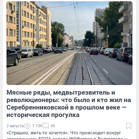
19
Обсудить
14
Обсудить
273
2
Мясные ряды, медвытрезвитель и
59
Обсудить
13
Обсудить
революционеры: что было и кто жил на
Серебренниковской в прошлом веке —
историческая прогулка
2 августа
7 139
55
«Страшно, жить-то хочется». Что происходит вокруг