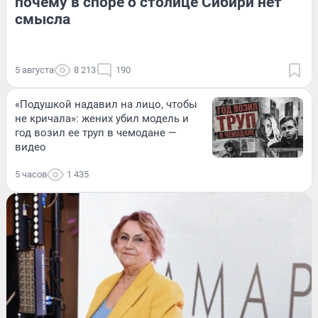
почему в споре о столице Сибири нет
смысла
5 августа
8 213
190
«Подушкой надавил на лицо, чтобы
не кричала»: жених убил модель и
год возил ее труп в чемодане —
видео
5 часов
1 435