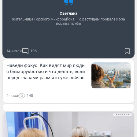
Светлана
жительница Горского микрорайона — о растущем провале из-за
порыва трубы
14 июля
196
Наведи фокус. Как видят мир люди
с близорукостью и что делать, если
перед глазами размыто уже сейчас
2 часа
148