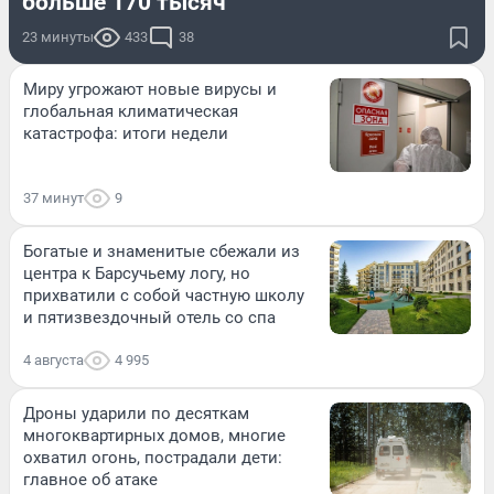
больше 170 тысяч
23 минуты
433
38
Миру угрожают новые вирусы и
глобальная климатическая
катастрофа: итоги недели
37 минут
9
Богатые и знаменитые сбежали из
центра к Барсучьему логу, но
прихватили с собой частную школу
и пятизвездочный отель со спа
4 августа
4 995
Дроны ударили по десяткам
многоквартирных домов, многие
охватил огонь, пострадали дети:
главное об атаке