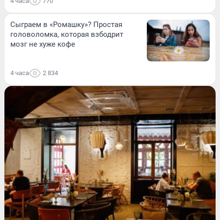
4 часа
770
Сыграем в «Ромашку»? Простая
головоломка, которая взбодрит
мозг не хуже кофе
4 часа
2 834