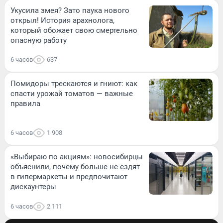
Укусила змея? Зато паука нового
открыл! История арахнолога,
который обожает свою смертельно
опасную работу
6 часов
637
Помидоры трескаются и гниют: как
спасти урожай томатов — важные
правила
6 часов
1 908
«Выбираю по акциям»: новосибирцы
объяснили, почему больше не ездят
в гипермаркеты и предпочитают
дискаунтеры
6 часов
2 111