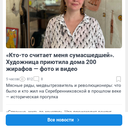
140
1
20
Обсудить
«Кто-то считает меня сумасшедшей».
139
Обсудить
22
Обсудить
Художница приютила дома 200
жирафов — фото и видео
5 часов
812
8
Мясные ряды, медвытрезвитель и революционеры: что
было и кто жил на Серебренниковской в прошлом веке
— историческая прогулка
«Страшно, жить-то хочется». Что происходит вокруг
атакованного БПЛА склада Wildberries в Волгограде —
Все новости
репортаж с места