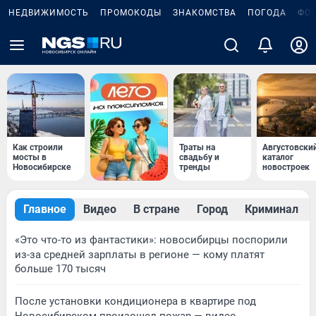
НЕДВИЖИМОСТЬ
ПРОМОКОДЫ
ЗНАКОМСТВА
ПОГОДА
ФО
Как строили
Траты на
Августовски
мосты в
свадьбу и
каталог
Новосибирске
тренды
новостроек
Главное
Видео
В стране
Город
Криминал
«Это что-то из фантастики»: новосибирцы поспорили
из-за средней зарплаты в регионе — кому платят
больше 170 тысяч
После установки кондиционера в квартире под
Новосибирском произошел пожар — видео