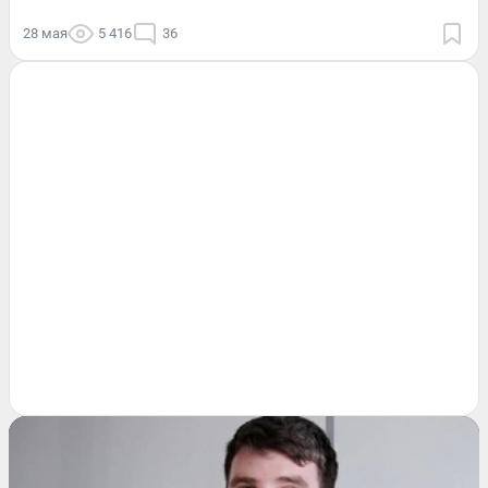
28 мая
5 416
36