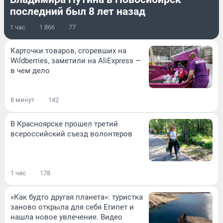
последний был 8 лет назад
1 час
1 866
77
Карточки товаров, сгоревших на
Wildberries, заметили на AliExpress —
в чем дело
8 минут
142
В Красноярске прошел третий
всероссийский съезд волонтеров
1 час
178
«Как будто другая планета»: туристка
заново открыла для себя Египет и
нашла новое увлечение. Видео