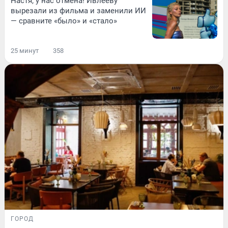
Настя, у нас отмена! Ивлееву
вырезали из фильма и заменили ИИ
— сравните «было» и «стало»
25 минут
358
ГОРОД