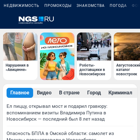
НЕДВИЖИМОСТЬ
ПРОМОКОДЫ
ЗНАКОМСТВА
ПОГОДА
ФО
Нарушения в
Роботы-
Августовски
«Авиценне»
доставщики в
каталог
Новосибирске
новостроек
Главное
Видео
В стране
Город
Криминал
Ел пиццу, открывал мост и подарил гравюру:
вспоминанием визиты Владимира Путина в
Новосибирск — последний был 8 лет назад
Опасность БПЛА в Омской области: самолет из
Москвы перенаправили в Новосибирск