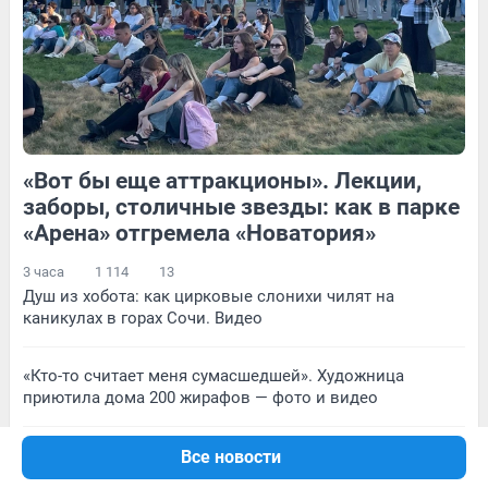
18
Обсудить
Обсудить
«Вот бы еще аттракционы». Лекции,
44
Обсудить
222
1
заборы, столичные звезды: как в парке
«Арена» отгремела «Новатория»
3 часа
1 114
13
Душ из хобота: как цирковые слонихи чилят на
каникулах в горах Сочи. Видео
«Кто-то считает меня сумасшедшей». Художница
приютила дома 200 жирафов — фото и видео
Мясные ряды, медвытрезвитель и революционеры: что
Все новости
было и кто жил на Серебренниковской в прошлом веке