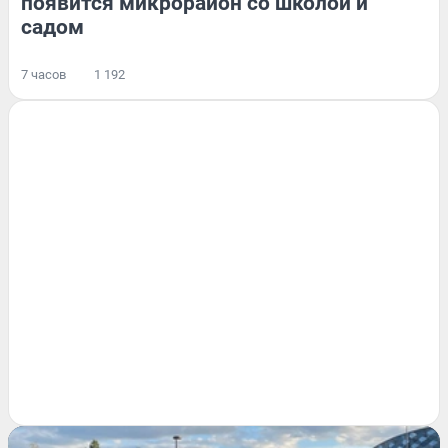
появится микрорайон со школой и
садом
7 часов
1 192