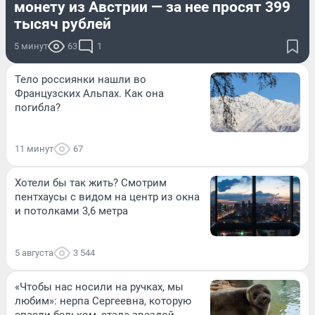
монету из Австрии — за нее просят 399
тысяч рублей
5 минут
63
1
Тело россиянки нашли во
Французских Альпах. Как она
погибла?
11 минут
67
Хотели бы так жить? Смотрим
пентхаусы с видом на центр из окна
и потолками 3,6 метра
5 августа
3 544
«Чтобы нас носили на ручках, мы
любим»: нерпа Сергеевна, которую
спасли бельком, стала звездой