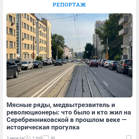
сыграли свадьбу. Кадры с торжества и
РЕПОРТАЖ
история пары — в видео
71
Обсудить
9
Обсудить
89
Обсудить
Мясные ряды, медвытрезвитель и
13
Обсудить
65
1
революционеры: что было и кто жил на
Серебренниковской в прошлом веке —
историческая прогулка
2 августа
7 335
55