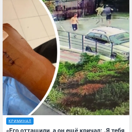
КРИМИНАЛ
«Его оттащили, а он ещё кричал: „Я тебя