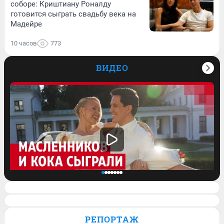
соборе: Криштиану Роналду
готовится сыграть свадьбу века на
Мадейре
10 часов
773
ВИДЕО
Клава Кока и Дима Масленников
сыграли свадьбу. Кадры с торжества и
РЕПОРТАЖ