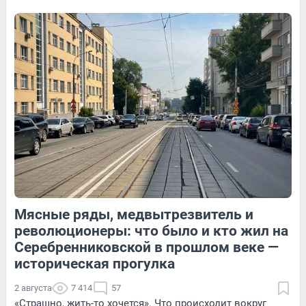
история пары — в видео
101
1
15
Обсудить
97
Обсудить
Мясные ряды, медвытрезвитель и
14
Обсудить
66
1
революционеры: что было и кто жил на
Серебренниковской в прошлом веке —
историческая прогулка
2 августа
7 414
57
«Страшно, жить-то хочется». Что происходит вокруг