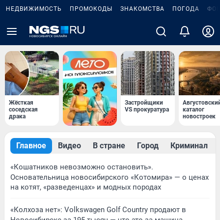
НЕДВИЖИМОСТЬ
ПРОМОКОДЫ
ЗНАКОМСТВА
ПОГОДА
ФО
Жёсткая
Застройщики
Августовски
соседская
VS прокуратура
каталог
драка
новостроек
Главное
Видео
В стране
Город
Криминал
«Кошатников невозможно остановить».
Основательница новосибирского «Котомира» — о ценах
на котят, «разведенцах» и модных породах
«Колхоза нет»: Volkswagen Golf Сountry продают в
Новосибирске за 195 тысяч — что это за машина