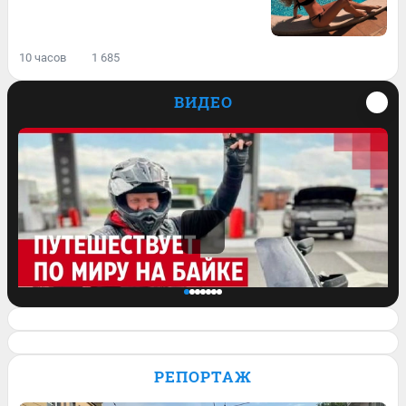
10 часов
1 685
ВИДЕО
Проехал всю Америку, побывал в
Европе: как байкер путешествует по
РЕПОРТАЖ
миру на мотоцикле. Видео