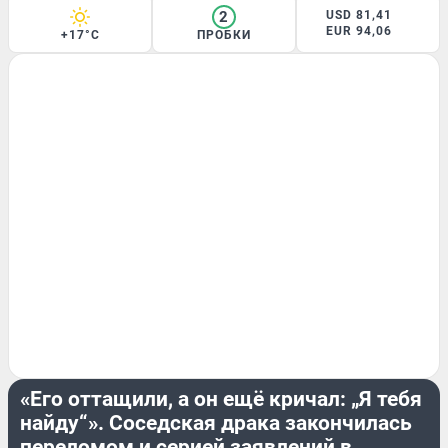
2
USD 81,41
EUR 94,06
+17°C
ПРОБКИ
ЭКСКЛЮЗИВ
«Его оттащили, а он ещё кричал: „Я тебя
найду“». Соседская драка закончилась
переломом и серией заявлений в