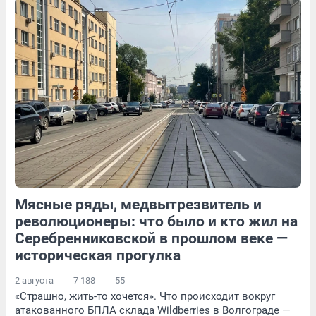
23
1
18
Обсудить
274
2
Мясные ряды, медвытрезвитель и
59
Обсудить
13
Обсудить
революционеры: что было и кто жил на
Серебренниковской в прошлом веке —
историческая прогулка
2 августа
7 188
55
«Страшно, жить-то хочется». Что происходит вокруг
атакованного БПЛА склада Wildberries в Волгограде —