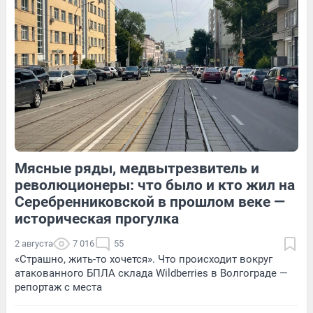
264
2
54
Обсудить
Мясные ряды, медвытрезвитель и
12
Обсудить
357
Обсудить
революционеры: что было и кто жил на
Серебренниковской в прошлом веке —
историческая прогулка
2 августа
7 016
55
«Страшно, жить-то хочется». Что происходит вокруг
атакованного БПЛА склада Wildberries в Волгограде —
репортаж с места