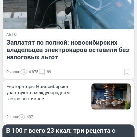
АВТО
Заплатят по полной: новосибирских
владельцев электрокаров оставили без
налоговых льгот
9 часов
6 875
89
Рестораторы Новосибирска
участвуют в международном
гастрофестивале
2 часа
437
ЕДА
В 100 г всего 23 ккал: три рецепта с