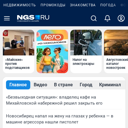
НЕДВИЖИМОСТЬ
ПРОМОКОДЫ
ЗНАКОМСТВА
ПОГОДА
ФО
«Майские»
Налог на
Августовски
против
электрокары
каталог
подставщиков
новостроек
Главное
Видео
В стране
Город
Криминал
«Безвыходная ситуация»: владелец кафе на
Михайловской набережной решил закрыть его
Новосибирец напал на жену на глазах у ребенка — в
машине агрессора нашли пистолет