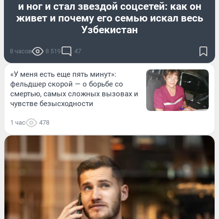
и ног и стал звездой соцсетей: как он
живет и почему его семью искал весь
Узбекистан
8 часов
8 519
47
«У меня есть еще пять минут»:
фельдшер скорой — о борьбе со
смертью, самых сложных вызовах и
чувстве безысходности
1 час
478