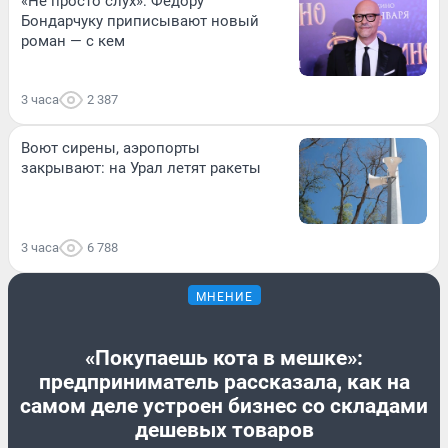
«Не просто слух»: Федору
Бондарчуку приписывают новый
роман — с кем
3 часа
2 387
Воют сирены, аэропорты
закрывают: на Урал летят ракеты
3 часа
6 788
МНЕНИЕ
«Покупаешь кота в мешке»:
предприниматель рассказала, как на
самом деле устроен бизнес со складами
дешевых товаров