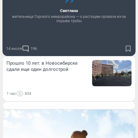
Светлана
жительница Горского микрорайона — о растущем провале из-за
порыва трубы
14 июля
196
Прошло 10 лет: в Новосибирске
сдали еще один долгострой
1 час
834