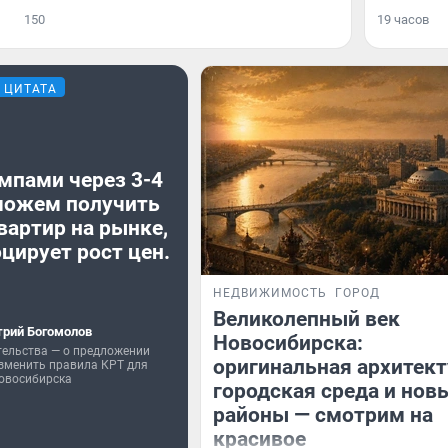
150
19 часов
ЦИТАТА
мпами через 3-4
можем получить
вартир на рынке,
цирует рост цен.
НЕДВИЖИМОСТЬ
ГОРОД
Великолепный век
рий Богомолов
Новосибирска:
тельства — о предложении
оригинальная архитект
зменить правила КРТ для
овосибирска
городская среда и нов
районы — смотрим на
красивое