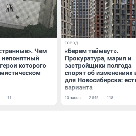
ГОРОД
странные». Чем
«Берем таймаут».
т непонятный
Прокуратура, мэрия и
 герои которого
застройщики полгода
 мистическом
спорят об изменениях 
для Новосибирска: ест
варианта
11
10 часов
2 545
118