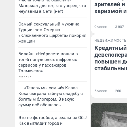
«Меня точно не обманут!»
зрителей и
Материал для тех, кто уверен, что
харизмой и
неуязвим в Сети (нет)
Самый сексуальный мужчина
9 часов
3 807
Турции: чем Омер из
«Клюквенного щербета» покорил
женщин
НЕДВИЖИМОСТЬ
Кредитный
Билайн: «Нейросети вошли в
девелопера
топ-5 популярных цифровых
повышен до
сервисов у пассажиров
стабильны
Толмачево»
«Теперь мы семья!» Клава
5 часов
260
Кока сыграла тайную свадьбу с
богатым блогером. В какую
сумму всё обошлось
Это не фотообои, а реальная Обь!
Как выглядит город и