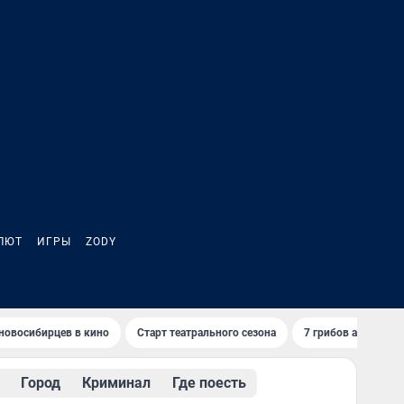
ЛЮТ
ИГРЫ
ZODY
новосибирцев в кино
Старт театрального сезона
7 грибов августа
Город
Криминал
Где поесть