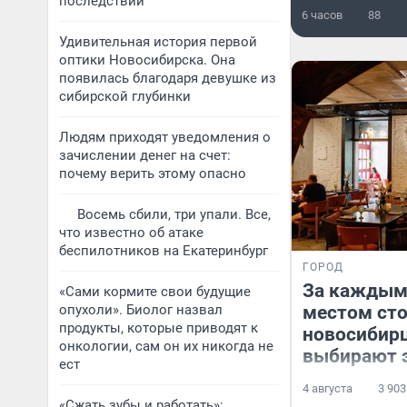
последствий
6 часов
88
Удивительная история первой
оптики Новосибирска. Она
появилась благодаря девушке из
сибирской глубинки
Людям приходят уведомления о
зачислении денег на счет:
почему верить этому опасно
Восемь сбили, три упали. Все,
что известно об атаке
беспилотников на Екатеринбург
ГОРОД
За каждым
«Сами кормите свои будущие
опухоли». Биолог назвал
местом сто
продукты, которые приводят к
новосибир
онкологии, сам он их никогда не
выбирают 
ест
4 августа
3 903
«Сжать зубы и работать»: