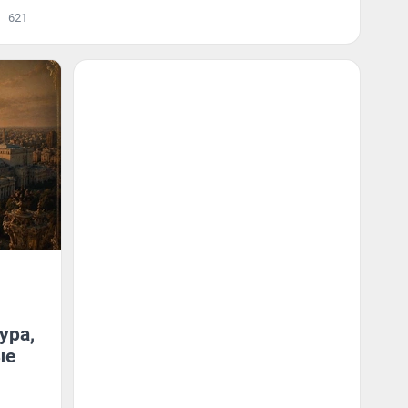
621
ура,
ые