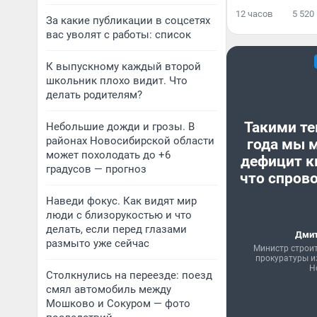
12 часов
5 520
За какие публикации в соцсетях
вас уволят с работы: список
К выпускному каждый второй
школьник плохо видит. Что
делать родителям?
Такими те
Небольшие дожди и грозы. В
районах Новосибирской области
года мы 
может похолодать до +6
дефицит к
градусов — прогноз
что спрово
Наведи фокус. Как видят мир
люди с близорукостью и что
делать, если перед глазами
Дмит
размыто уже сейчас
Министр строи
прокуратуры и
Н
Столкнулись на переезде: поезд
смял автомобиль между
Мошково и Сокуром — фото