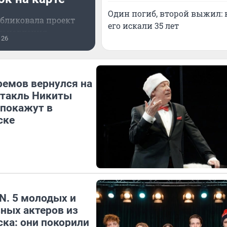
Один погиб, второй выжил: 
бликовала проект
его искали 35 лет
тановления
26
емов вернулся на
ктакль Никиты
 покажут в
ске
N. 5 молодых и
ных актеров из
ка: они покорили