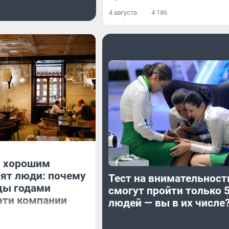
4 августа
4 186
 хорошим
ят люди: почему
Тест на внимательность
цы годами
смогут пройти только 
эти компании
людей — вы в их числе