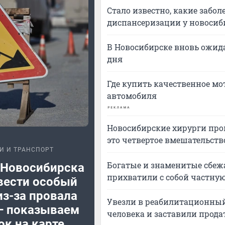
Стало известно, какие забо
диспансеризации у новосиб
В Новосибирске вновь ожида
дня
Где купить качественное мо
автомобиля
Новосибирские хирурги пров
это четвертое вмешательств
И И ТРАНСПОРТ
Богатые и знаменитые сбежа
 Новосибирска
прихватили с собой частную
вести особый
з-за провала
Увезли в реабилитационный
— показываем
человека и заставили прода
ок на карте