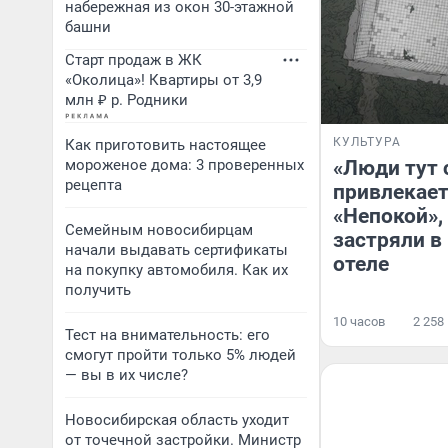
набережная из окон 30-этажной
башни
Старт продаж в ЖК
«Околица»! Квартиры от 3,9
млн ₽ р. Родники
КУЛЬТУРА
Как приготовить настоящее
мороженое дома: 3 проверенных
«Люди тут 
рецепта
привлекае
«Непокой»,
Семейным новосибирцам
застряли в
начали выдавать сертификаты
отеле
на покупку автомобиля. Как их
получить
10 часов
2 258
Тест на внимательность: его
смогут пройти только 5% людей
— вы в их числе?
Новосибирская область уходит
от точечной застройки. Министр