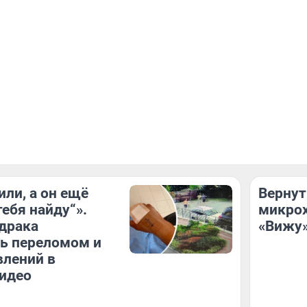
или, а он ещё
Вернут
тебя найду“».
микрох
драка
«Вижу»
ь переломом и
влений в
идео