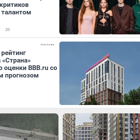
 критиков
 талантом
20
 рейтинг
 «Страна»
 оценки BBB.ru со
м прогнозом