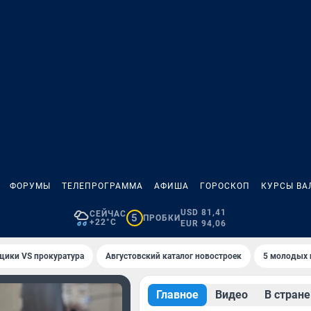
ФОРУМЫ
ТЕЛЕПРОГРАММА
АФИША
ГОРОСКОП
КУРСЫ ВА
USD 81,41
СЕЙЧАС
5
ПРОБКИ
+22°C
EUR 94,06
щики VS прокуратура
Августовский каталог новостроек
5 молодых 
Главное
Видео
В стране