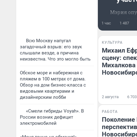
Мэрия опу
пос
1 час
1 487
Всю Москву напугал
КУЛЬТУРА
загадочный взрыв: его звук
Михаил Ефр
слышали везде, а причина
сцену: спе
неизвестна. Что это могло быть
Михалкова
Новосибир
Обское море и набережная с
пляжем в 100 метрах от дома.
Обзор на дом бизнес-класса с
видовыми квартирами и
дизайнерским лобби
2 августа
6 703
«Смели гибриды Voyah». В
РАБОТА
России возник дефицит
Поколение 
электромобилей
перспектив
Новосибирс