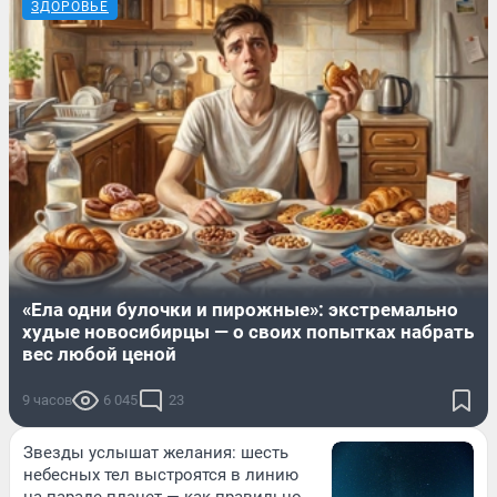
ЗДОРОВЬЕ
«Ела одни булочки и пирожные»: экстремально
худые новосибирцы — о своих попытках набрать
вес любой ценой
9 часов
6 045
23
Звезды услышат желания: шесть
небесных тел выстроятся в линию