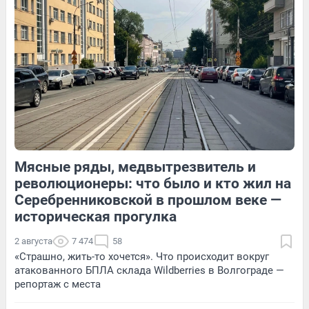
119
1
15
Обсудить
Мясные ряды, медвытрезвитель и
110
Обсудить
17
Обсудить
революционеры: что было и кто жил на
Серебренниковской в прошлом веке —
историческая прогулка
2 августа
7 474
58
«Страшно, жить-то хочется». Что происходит вокруг
атакованного БПЛА склада Wildberries в Волгограде —
репортаж с места