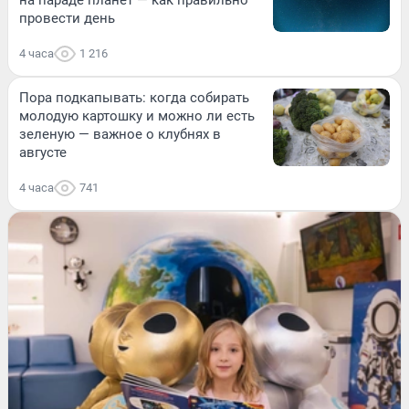
на параде планет — как правильно
провести день
4 часа
1 216
Пора подкапывать: когда собирать
молодую картошку и можно ли есть
зеленую — важное о клубнях в
августе
4 часа
741