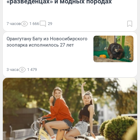
«разведенцах» и модных породах
7 часов
1 666
29
Орангутану Бату из Новосибирского
зоопарка исполнилось 27 лет
3 часа
1 479