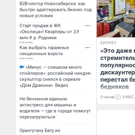
B2B-сектор Новосибирска: как
быстро адаптировать бизнес под
новые условия
Старт продаж в ЖК
«Околица»! Квартиры от 3,9
млн ₽ р. Родники
БИЗНЕС
Как выбрать гаражные
«Это даже 
секционные ворота
стремитель
популярно
«Минус — слишком много
дискаунтер
спойлеров»: российский ниндзя-
перестал б
скульптор снялся в сериале
«Дом Дракона». Видео
бедняков
5 часов
3 890
Не бензином единым:
антистресс для машины и
водителя — где в городе помогут
перезагрузиться
Орангутану Бату из