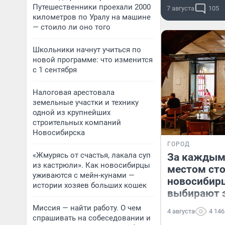
Путешественники проехали 2000
7 августа
105
километров по Уралу на машине
— стоило ли оно того
Школьники начнут учиться по
новой программе: что изменится
с 1 сентября
Налоговая арестовала
земельные участки и технику
одной из крупнейших
строительных компаний
Новосибирска
ГОРОД
«Жмурясь от счастья, лакала суп
За каждым
из кастрюли». Как новосибирцы
местом сто
уживаются с мейн-кунами —
новосибир
истории хозяев больших кошек
выбирают 
Миссия — найти работу. О чем
4 августа
4 146
спрашивать на собеседовании и