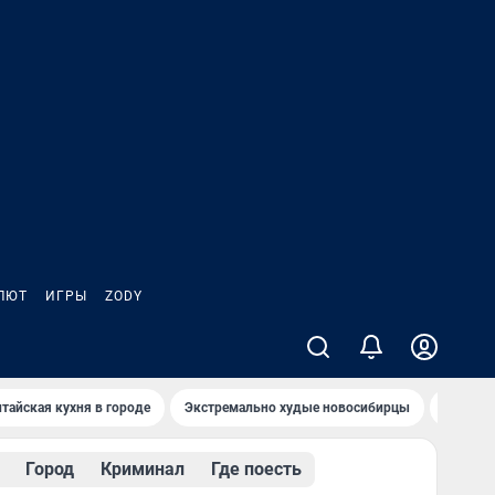
ЛЮТ
ИГРЫ
ZODY
тайская кухня в городе
Экстремально худые новосибирцы
Старт т
Город
Криминал
Где поесть