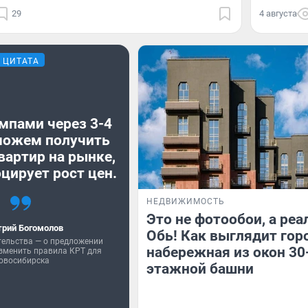
29
4 августа
ЦИТАТА
мпами через 3-4
можем получить
вартир на рынке,
цирует рост цен.
НЕДВИЖИМОСТЬ
Это не фотообои, а реа
рий Богомолов
Обь! Как выглядит гор
тельства — о предложении
набережная из окон 30
зменить правила КРТ для
овосибирска
этажной башни