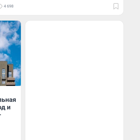
4 698
льная
од и
-