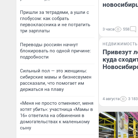
новосибирц
Пришли за тетрадями, а ушли с
глобусом: как собрать
первоклассника и не потратить
3 часа
558
три зарплаты
Переводы россиян начнут
НЕДВИЖИМОСТЬ
блокировать по одной причине:
Привезут л
подробности
куда сходит
Новосибир
Сильный пол — это женщины:
сибирские мамы и бизнесвумен
рассказали, что помогает им
держаться на плаву
4 августа
3 183
«Меня не просто отменяют, меня
хотят убить»: участница «Мамы в
16» ответила на обвинения в
домогательствах к маленькому
сыну