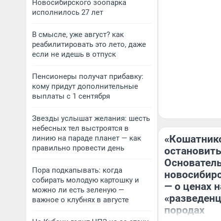
Новосибирского зоопарка
исполнилось 27 лет
В смысле, уже август? как
реабилитировать это лето, даже
если не идешь в отпуск
Пенсионеры получат прибавку:
кому придут дополнительные
выплаты с 1 сентября
Звезды услышат желания: шесть
небесных тел выстроятся в
«Кошатник
линию на параде планет — как
правильно провести день
остановить
Основател
Пора подкапывать: когда
новосибирс
собирать молодую картошку и
— о ценах н
можно ли есть зеленую —
«разведенц
важное о клубнях в августе
породах