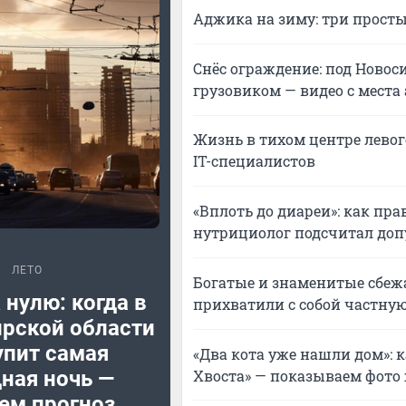
Аджика на зиму: три просты
Снёс ограждение: под Ново
грузовиком — видео с места
Жизнь в тихом центре левого
IT-специалистов
«Вплоть до диареи»: как пр
нутрициолог подсчитал доп
ЛЕТО
Богатые и знаменитые сбежа
 нулю: когда в
прихватили с собой частную
рской области
упит самая
«Два кота уже нашли дом»: 
Хвоста» — показываем фот
ная ночь —
ем прогноз