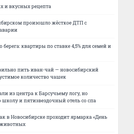
х и вкусных рецепта
сибирском произошло жёсткое ДТП с
 аварии
 берега: квартиры по ставке 4,5% для семей и
авильно пить иван-чай — новосибирский
устимое количество чашек
ли из центра к Барсучьему логу, но
 школу и пятизвездочный отель со спа
как в Новосибирске проходит ярмарка «День
о животных