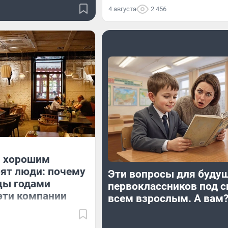
4 августа
2 456
 хорошим
ят люди: почему
Эти вопросы для буду
цы годами
первоклассников под с
эти компании
всем взрослым. А вам