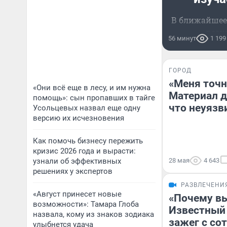
В ближайшее
резк
56 минут
1 199
ГОРОД
«Меня точн
«Они всё еще в лесу, и им нужна
Материал дл
помощь»: сын пропавших в тайге
что неуязви
Усольцевых назвал еще одну
версию их исчезновения
Как помочь бизнесу пережить
кризис 2026 года и вырасти:
узнали об эффективных
28 мая
4 643
решениях у экспертов
РАЗВЛЕЧЕНИ
«Август принесет новые
«Почему вы
возможности»: Тамара Глоба
Известный 
назвала, кому из знаков зодиака
зажег с со
улыбнется удача