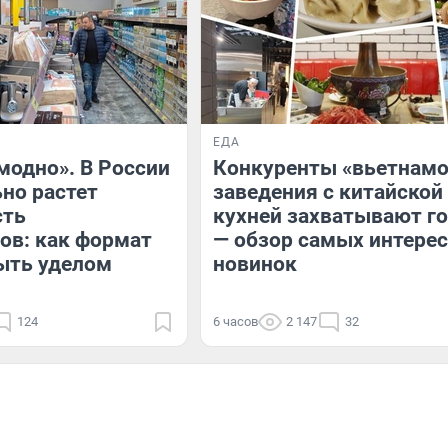
ЕДА
модно». В России
Конкуренты «вьетнамо
но растет
заведения с китайской
сть
кухней захватывают г
ов: как формат
— обзор самых интере
ыть уделом
новинок
124
6 часов
2 147
32