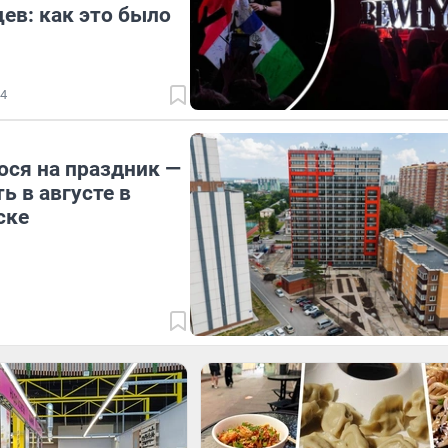
ев: как это было
4
ося на праздник —
ь в августе в
ске