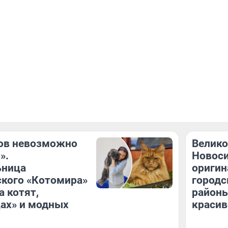
ов невозможно
Велико
».
Новоси
ьница
оригин
кого «Котомира»
городс
а котят,
районы
ах» и модных
красив