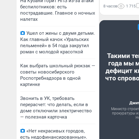
На Кубани горит НПЗ из-за атаки
8 часов
1 715
беспилотников: есть
пострадавшие. Главное о ночных
налетах
Ушел от жены с двумя детьми.
Как главный качок «Уральских
пельменей» в 54 года закрутил
роман с молодой красоткой
Такими те
года мы 
Как выбрать школьный рюкзак —
дефицит к
советы новосибирского
что спрово
Роспотребнадзора в одной
картинке
Звонить в УК, требовать
Дмит
перерасчет: что делать, если в
Министр строи
доме отключили электричество
прокуратуры и
— полезная карточка
Н
«Нет некрасивых городов,
есть недофинансированные».