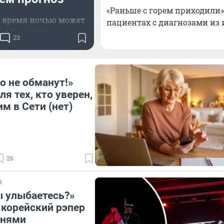
«Раньше с горем приходили
 время ночью может
пациентах с диагнозами из 
о похолодать
23
о не обманут!»
я тех, кто уверен,
м в Сети (нет)
26
Я
 улыбаетесь?»
корейский рэпер
тнями