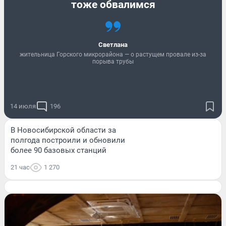
тоже обвалимся
Светлана
жительница Горского микрорайона — о растущем провале из-за
порыва трубы
14 июля
196
В Новосибирской области за
полгода построили и обновили
более 90 базовых станций
21 час
1 270