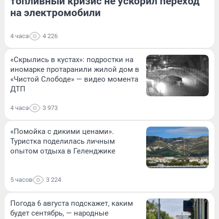
топливный кризис не ускорил переход
на электромобили
4 часа
4 226
«Скрылись в кустах»: подростки на
иномарке протаранили жилой дом в
«Чистой Слободе» — видео момента
ДТП
4 часа
3 973
«Помойка с дикими ценами».
Туристка поделилась личным
опытом отдыха в Геленджике
5 часов
3 224
Погода 6 августа подскажет, каким
будет сентябрь, — народные