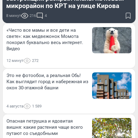
микрорайон по КРТ на улице Кирова
8 минут
216
4
«Чисто все мамы и все дети на
свете»: как медвежонок Момота
покорил буквально весь интернет.
Видео
12 минут
272
Это не фотообои, а реальная Обь!
Как выглядит город и набережная из
окон 30-этажной башни
4 августа
1 589
Опасная петрушка и ядовитая
вишня: какие растения чаще всего
путают со съедобными