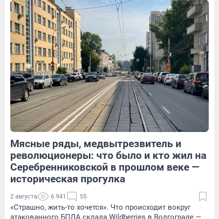
192
2
44
Обсудить
7
Обсудить
Мясные ряды, медвытрезвитель и
346
Обсудить
129
Обсудить
революционеры: что было и кто жил на
Серебренниковской в прошлом веке —
историческая прогулка
2 августа
6 941
55
«Страшно, жить-то хочется». Что происходит вокруг
атакованного БПЛА склада Wildberries в Волгограде —