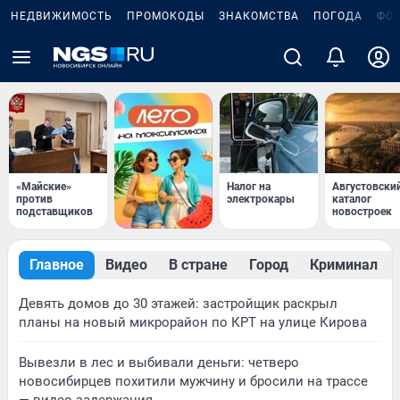
НЕДВИЖИМОСТЬ
ПРОМОКОДЫ
ЗНАКОМСТВА
ПОГОДА
ФО
«Майские»
Налог на
Августовски
против
электрокары
каталог
подставщиков
новостроек
Главное
Видео
В стране
Город
Криминал
Девять домов до 30 этажей: застройщик раскрыл
планы на новый микрорайон по КРТ на улице Кирова
Вывезли в лес и выбивали деньги: четверо
новосибирцев похитили мужчину и бросили на трассе
— видео задержания