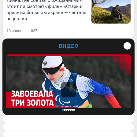
«Финал не совпал с ожиданиями»:
стоит ли смотреть фильм «Старый
орел» на большом экране — честная
рецензия
10 часов
837
ВИДЕО
Завоевала три медали на
Паралимпиаде: история сильной духом