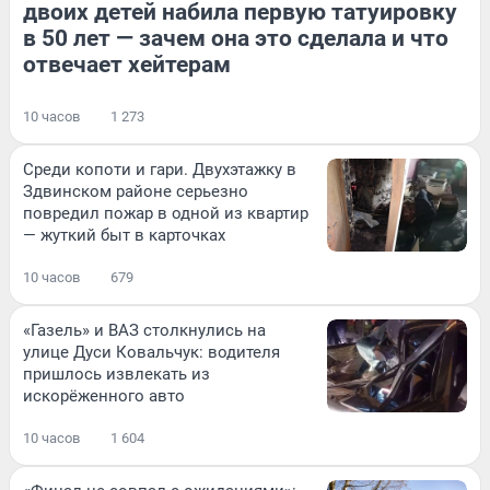
двоих детей набила первую татуировку
в 50 лет — зачем она это сделала и что
отвечает хейтерам
10 часов
1 273
Среди копоти и гари. Двухэтажку в
Здвинском районе серьезно
повредил пожар в одной из квартир
— жуткий быт в карточках
10 часов
679
«Газель» и ВАЗ столкнулись на
улице Дуси Ковальчук: водителя
пришлось извлекать из
искорёженного авто
10 часов
1 604