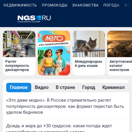
НЕДВИЖИМОСТЬ
ПРОМОКОДЫ
ЗНАКОМСТВА
ПОГОДА
ФО
Растет
Международны
Августовски
популярность
й день кошек
каталог
дискаунтеров
новостроек
Главное
Видео
В стране
Город
Криминал
«Это даже модно». В России стремительно растет
популярность дискаунтеров: как формат перестал быть
уделом бедняков
Дождь и жара до +30 градусов: какая погода ждет
новосибирцев на следующей неделе