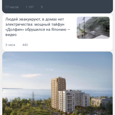
17 часов
1 197
5
Людей эвакуируют, в домах нет
электричества: мощный тайфун
«Долфин» обрушился на Японию —
видео
3 часа
443