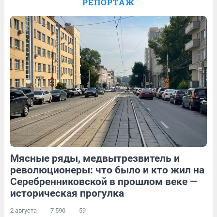
РЕПОРТАЖ
Анастасии Багиян — в видео
17
Обсудить
126
1
19
Обсудить
Мясные ряды, медвытрезвитель и
129
Обсудить
19
Обсудить
революционеры: что было и кто жил на
Серебренниковской в прошлом веке —
историческая прогулка
2 августа
7 590
59