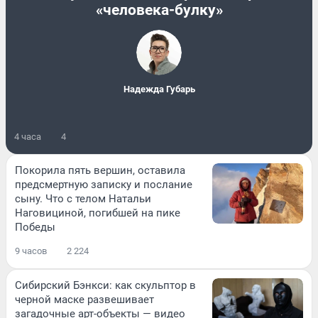
«человека-булку»
Надежда Губарь
4 часа
4
Покорила пять вершин, оставила
предсмертную записку и послание
сыну. Что с телом Натальи
Наговициной, погибшей на пике
Победы
9 часов
2 224
Сибирский Бэнкси: как скульптор в
черной маске развешивает
загадочные арт-объекты — видео