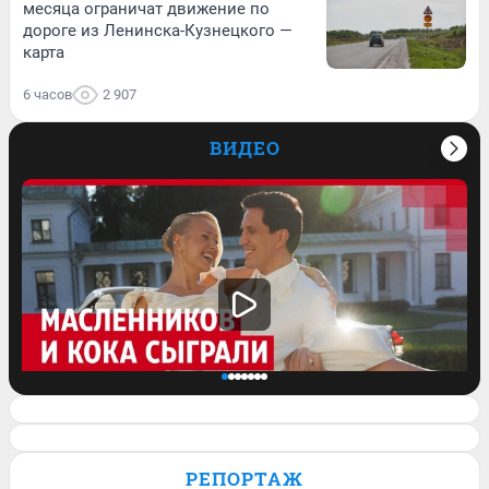
месяца ограничат движение по
дороге из Ленинска-Кузнецкого —
карта
6 часов
2 907
ВИДЕО
Клава Кока и Дима Масленников
сыграли свадьбу. Кадры с торжества и
РЕПОРТАЖ