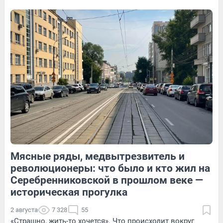
история пары — в видео
53
Обсудить
9
Обсудить
81
Обсудить
Мясные ряды, медвытрезвитель и
13
Обсудить
65
1
революционеры: что было и кто жил на
Серебренниковской в прошлом веке —
историческая прогулка
2 августа
7 328
55
«Страшно, жить-то хочется». Что происходит вокруг