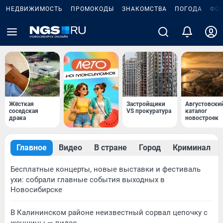
НЕДВИЖИМОСТЬ
ПРОМОКОДЫ
ЗНАКОМСТВА
ПОГОДА
ФО
Жёсткая
Застройщики
Августовски
соседская
VS прокуратура
каталог
драка
новостроек
Главное
Видео
В стране
Город
Криминал
Бесплатные концерты, новые выставки и фестиваль
ухи: собрали главные события выходных в
Новосибирске
В Калининском районе неизвестный сорвал цепочку с
женщины — видео