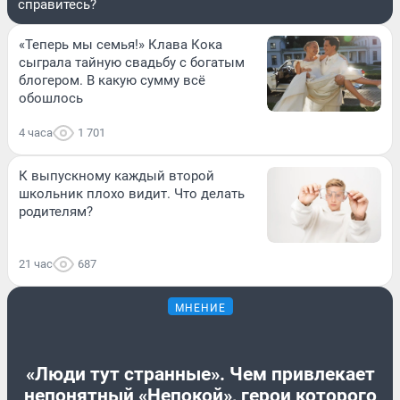
справитесь?
«Теперь мы семья!» Клава Кока
сыграла тайную свадьбу с богатым
блогером. В какую сумму всё
обошлось
4 часа
1 701
К выпускному каждый второй
школьник плохо видит. Что делать
родителям?
21 час
687
МНЕНИЕ
«Люди тут странные». Чем привлекает
непонятный «Непокой», герои которого