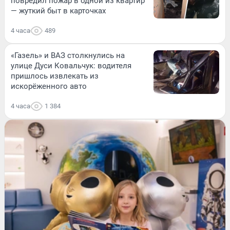
повредил пожар в одной из квартир
— жуткий быт в карточках
4 часа
489
«Газель» и ВАЗ столкнулись на
улице Дуси Ковальчук: водителя
пришлось извлекать из
искорёженного авто
4 часа
1 384