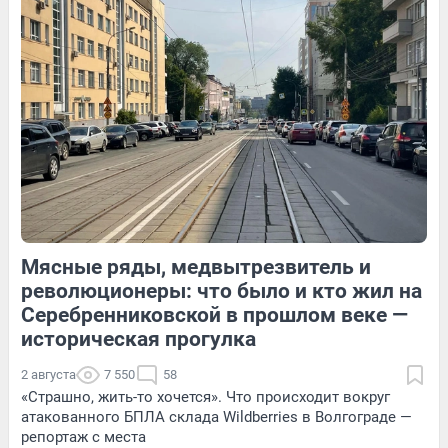
15
Обсудить
124
1
17
Обсудить
Мясные ряды, медвытрезвитель и
126
Обсудить
19
Обсудить
революционеры: что было и кто жил на
Серебренниковской в прошлом веке —
историческая прогулка
2 августа
7 550
58
«Страшно, жить-то хочется». Что происходит вокруг
атакованного БПЛА склада Wildberries в Волгограде —
репортаж с места