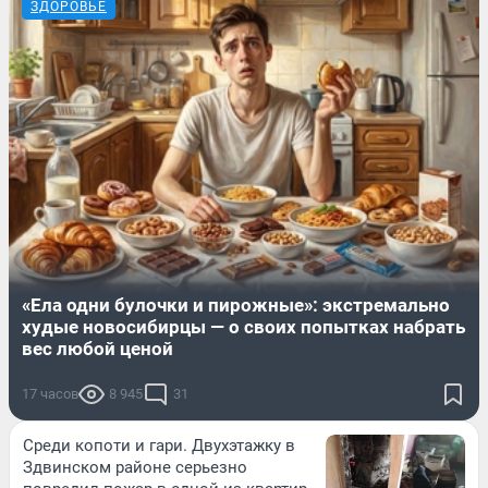
ЗДОРОВЬЕ
«Ела одни булочки и пирожные»: экстремально
худые новосибирцы — о своих попытках набрать
вес любой ценой
17 часов
8 945
31
Среди копоти и гари. Двухэтажку в
Здвинском районе серьезно