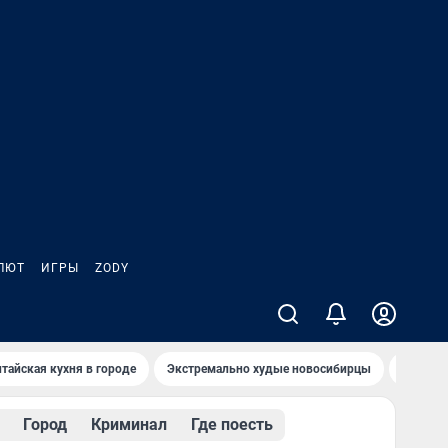
ЛЮТ
ИГРЫ
ZODY
тайская кухня в городе
Экстремально худые новосибирцы
Старт т
Город
Криминал
Где поесть