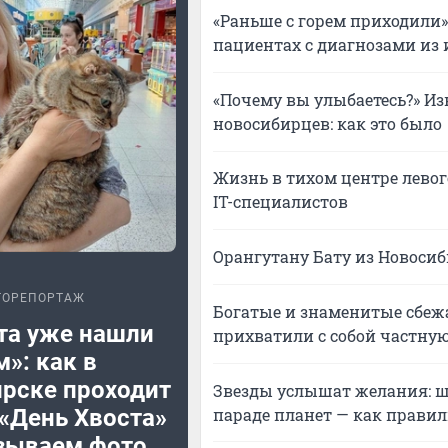
«Раньше с горем приходили
пациентах с диагнозами из 
«Почему вы улыбаетесь?» Из
новосибирцев: как это было
Жизнь в тихом центре левого
IT-специалистов
Орангутану Бату из Новосиб
ТОРЕПОРТАЖ
Богатые и знаменитые сбежа
та уже нашли
прихватили с собой частную
»: как в
рске проходит
Звезды услышат желания: ш
параде планет — как правил
«День Хвоста»
зываем фото