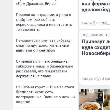
как формат
«Дом Дракона». Видео
уделом бе
Пришли за тетрадями, а ушли с
глобусом: как собрать
2 часа
1 636
первоклассника и не потратить
три зарплаты
НЕДВИЖИМОСТЬ
Пенсионеры получат прибавку:
Привезут л
кому придут дополнительные
куда сходит
выплаты с 1 сентября
Новосибир
Сильный пол — это женщины:
сибирские мамы и бизнесвумен
рассказали, что помогает им
держаться на плаву
4 августа
3 106
На Кубани горит НПЗ из-за атаки
беспилотников: есть
пострадавшие. Главное о ночных
налетах