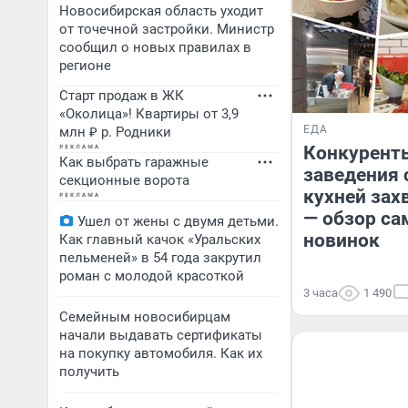
Новосибирская область уходит
от точечной застройки. Министр
сообщил о новых правилах в
регионе
Старт продаж в ЖК
«Околица»! Квартиры от 3,9
ЕДА
млн ₽ р. Родники
Конкуренты
Как выбрать гаражные
заведения 
секционные ворота
кухней зах
— обзор са
Ушел от жены с двумя детьми.
новинок
Как главный качок «Уральских
пельменей» в 54 года закрутил
роман с молодой красоткой
3 часа
1 490
Семейным новосибирцам
начали выдавать сертификаты
на покупку автомобиля. Как их
получить