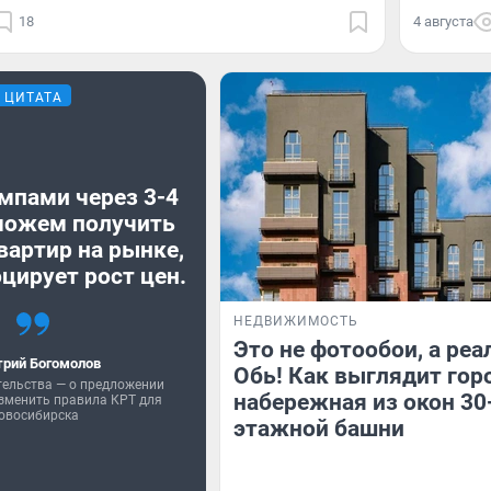
18
4 августа
ЦИТАТА
мпами через 3-4
можем получить
вартир на рынке,
цирует рост цен.
НЕДВИЖИМОСТЬ
Это не фотообои, а реа
рий Богомолов
Обь! Как выглядит гор
тельства — о предложении
набережная из окон 30
зменить правила КРТ для
овосибирска
этажной башни