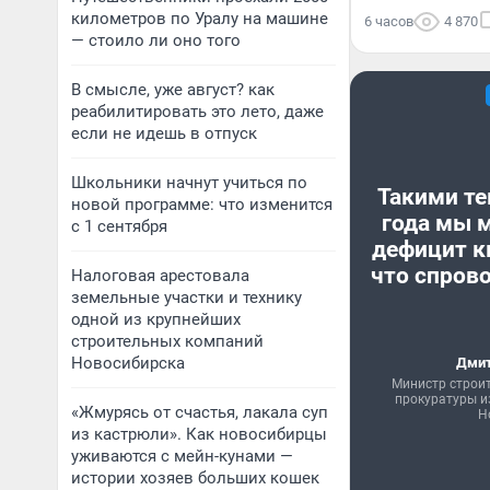
километров по Уралу на машине
6 часов
4 870
— стоило ли оно того
В смысле, уже август? как
реабилитировать это лето, даже
если не идешь в отпуск
Школьники начнут учиться по
Такими те
новой программе: что изменится
года мы 
с 1 сентября
дефицит к
что спрово
Налоговая арестовала
земельные участки и технику
одной из крупнейших
строительных компаний
Новосибирска
Дмит
Министр строи
прокуратуры и
«Жмурясь от счастья, лакала суп
Н
из кастрюли». Как новосибирцы
уживаются с мейн-кунами —
истории хозяев больших кошек