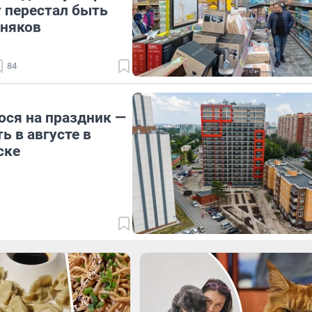
 перестал быть
дняков
84
ося на праздник —
ь в августе в
ске