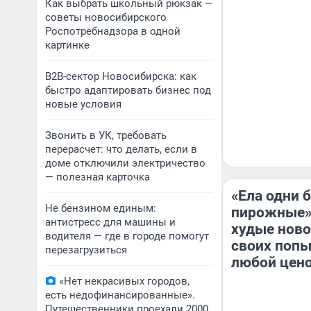
Как выбрать школьный рюкзак —
советы новосибирского
Роспотребнадзора в одной
картинке
B2B-сектор Новосибирска: как
быстро адаптировать бизнес под
новые условия
Звонить в УК, требовать
перерасчет: что делать, если в
доме отключили электричество
— полезная карточка
«Ела одни 
Не бензином единым:
пирожные»
антистресс для машины и
худые нов
водителя — где в городе помогут
своих попы
перезагрузиться
любой цен
«Нет некрасивых городов,
есть недофинансированные».
Путешественники проехали 2000