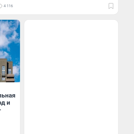
4 116
льная
од и
-