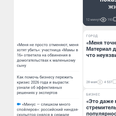
жи
Ярмарка прох
12 минут
193
ГОРОД
«Меня точн
«Меня не просто отменяют, меня
Материал дл
хотят убить»: участница «Мамы в
что неуязви
16» ответила на обвинения в
домогательствах к маленькому
сыну
Как помочь бизнесу пережить
кризис 2026 года и вырасти:
28 мая
4 537
узнали об эффективных
решениях у экспертов
БИЗНЕС
«Это даже 
«Минус — слишком много
стремитель
спойлеров»: российский ниндзя-
популярнос
скульптор снялся в сериале