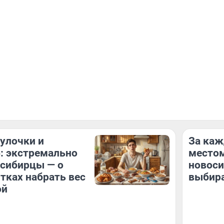
булочки и
За ка
: экстремально
местом
осибирцы — о
новос
тках набрать вес
выбира
ой