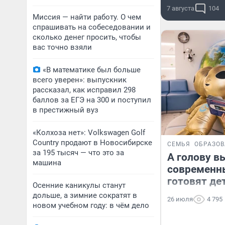
7 августа
104
Миссия — найти работу. О чем
спрашивать на собеседовании и
сколько денег просить, чтобы
вас точно взяли
«В математике был больше
всего уверен»: выпускник
рассказал, как исправил 298
баллов за ЕГЭ на 300 и поступил
в престижный вуз
«Колхоза нет»: Volkswagen Golf
Сountry продают в Новосибирске
СЕМЬЯ
ОБРАЗО
за 195 тысяч — что это за
А голову в
машина
современн
готовят де
Осенние каникулы станут
дольше, а зимние сократят в
26 июля
4 795
новом учебном году: в чём дело