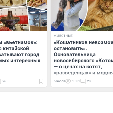
ЖИВОТНЫЕ
 «вьетнамок»:
«Кошатников невозмо
с китайской
остановить».
ватывают город
Основательница
мых интересных
новосибирского «Кото
— о ценах на котят,
«разведенцах» и модн
породах
26
5 часов
1 331
28