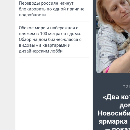
Переводы россиян начнут
блокировать по одной причине:
подробности
Обское море и набережная с
пляжем в 100 метрах от дома.
Обзор на дом бизнес-класса с
видовыми квартирами и
дизайнерским лобби
ФО
«Два ко
дом
Новосиби
ярмарка 
— пока