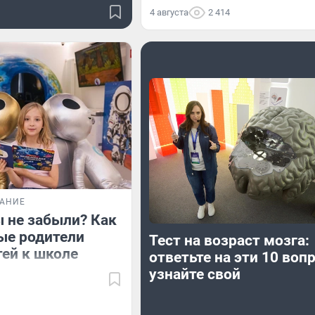
4 августа
2 414
ВАНИЕ
ы не забыли? Как
ые родители
Тест на возраст мозга:
тей к школе
ответьте на эти 10 воп
узнайте свой