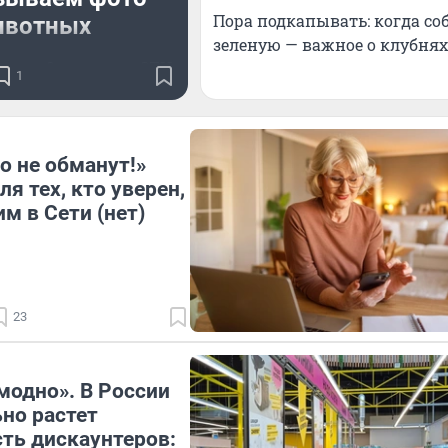
Пора подкапывать: когда со
вотных
зеленую — важное о клубнях 
одит 8 августа в СТЦ
1
«Мега»
о не обманут!»
я тех, кто уверен,
м в Сети (нет)
23
модно». В России
но растет
ть дискаунтеров: