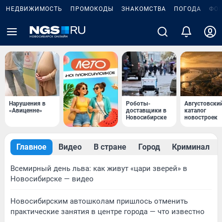
НЕДВИЖИМОСТЬ
ПРОМОКОДЫ
ЗНАКОМСТВА
ПОГОДА
ФО
Нарушения в
Роботы-
Августовски
«Авиценне»
доставщики в
каталог
Новосибирске
новостроек
Главное
Видео
В стране
Город
Криминал
Всемирный день льва: как живут «цари зверей» в
Новосибирске — видео
Новосибирским автошколам пришлось отменить
практические занятия в центре города — что известно