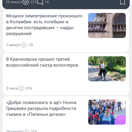
26 минут
223
16
Мощное землетрясение произошло
в Колумбии: есть погибшие и
десятки пострадавших — кадры
разрушений
7 минут
73
В Красноярске прошел третий
всероссийский съезд волонтеров
3 часа
316
«Добро пожаловать в ад!» Нонна
Гришаева раскрыла подробности
съемок в «Папиных дочках»
26 минут
214