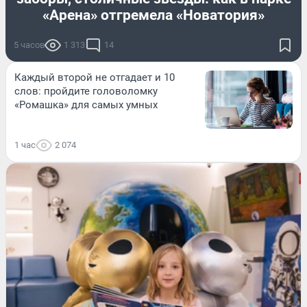
«Арена» отгремела «Новатория»
5 часов
1 313
14
Каждый второй не отгадает и 10
слов: пройдите головоломку
«Ромашка» для самых умных
1 час
2 074