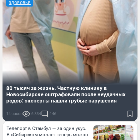
ЗДОРОВЬЕ
80 тысяч за жизнь. Частную клинику в
Новосибирске оштрафовали после неудачных
родов: эксперты нашли грубые нарушения
14 часов
6 334
146
Телепорт в Стамбул — за один укус.
В «Сибирском молле» теперь можно