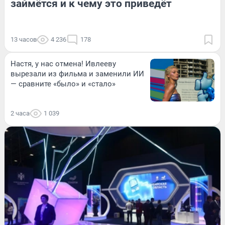
займётся и к чему это приведёт
13 часов
4 236
178
Настя, у нас отмена! Ивлееву
вырезали из фильма и заменили ИИ
— сравните «было» и «стало»
2 часа
1 039