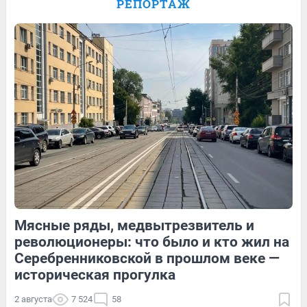
РЕПОРТАЖ
Анастасии Багиян — в видео
9
Обсудить
120
1
16
Обсудить
Мясные ряды, медвытрезвитель и
118
Обсудить
18
Обсудить
революционеры: что было и кто жил на
Серебренниковской в прошлом веке —
историческая прогулка
2 августа
7 524
58