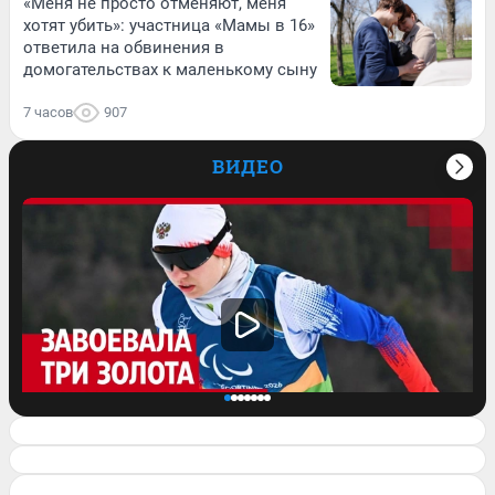
«Меня не просто отменяют, меня
хотят убить»: участница «Мамы в 16»
ответила на обвинения в
домогательствах к маленькому сыну
7 часов
907
ВИДЕО
Завоевала три медали на
Паралимпиаде: история сильной духом