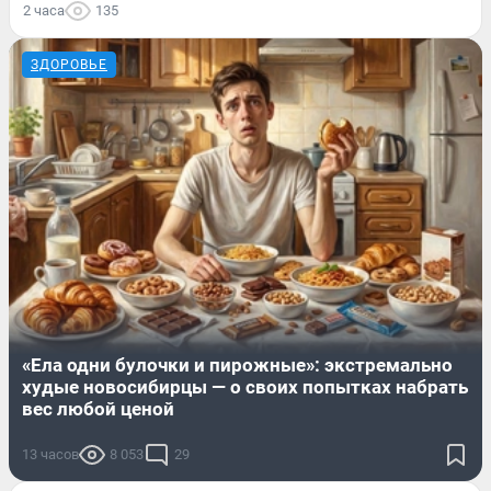
2 часа
135
ЗДОРОВЬЕ
«Ела одни булочки и пирожные»: экстремально
худые новосибирцы — о своих попытках набрать
вес любой ценой
13 часов
8 053
29