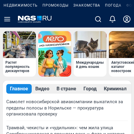
НЕДВИЖИМОСТЬ
ПРОМОКОДЫ
ЗНАКОМСТВА
ПОГОДА
ФО
Растет
Международны
Августовски
популярность
й день кошек
каталог
дискаунтеров
новостроек
Главное
Видео
В стране
Город
Криминал
Самолет новосибирской авиакомпании выкатился за
пределы полосы в Норильске — прокуратура
организовала проверку
Трамвай, чекисты и «чудильник»: чем жила улица
Серебренниковская в прошлом веке — фото и история