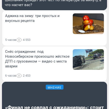
что насчет вас?
Аджика на зиму: три простых и
вкусных рецепта
5 часов
4 553
Снёс ограждение: под
Новосибирском произошло жёсткое
ДТП с грузовиком — видео с места
аварии
6 часов
2 453
МНЕНИЕ
«Финал не совпал с ожиданиями»: стоит