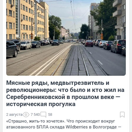
11
Обсудить
121
1
16
Обсудить
Мясные ряды, медвытрезвитель и
125
Обсудить
19
Обсудить
революционеры: что было и кто жил на
Серебренниковской в прошлом веке —
историческая прогулка
2 августа
7 540
58
«Страшно, жить-то хочется». Что происходит вокруг
атакованного БПЛА склада Wildberries в Волгограде —