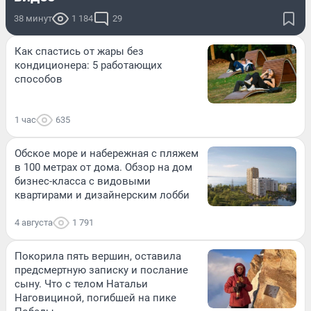
38 минут
1 184
29
Как спастись от жары без
кондиционера: 5 работающих
способов
1 час
635
Обское море и набережная с пляжем
в 100 метрах от дома. Обзор на дом
бизнес-класса с видовыми
квартирами и дизайнерским лобби
4 августа
1 791
Покорила пять вершин, оставила
предсмертную записку и послание
сыну. Что с телом Натальи
Наговициной, погибшей на пике