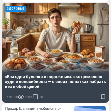
ЗДОРОВЬЕ
«Ела одни булочки и пирожные»: экстремально
худые новосибирцы — о своих попытках набрать
вес любой ценой
15 часов
8 665
30
Прохор Шаляпин влюбился по-