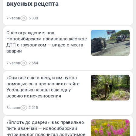
вкусных рецепта
7 часов
5 330
Снёс ограждение: под
Новосибирском произошло жёсткое
ДТП с грузовиком — видео с места
аварии
7 часов
2 654
«Они всё еще в лесу, и им нужна
помощь»: сын пропавших в тайге
Усольцевых назвал еще одну
версию их исчезновения
8 часов
2 215
«Вплоть до диареи»: как правильно
пить иван-чай — новосибирский
нутрициолог подсчитал допустимое