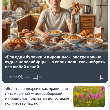
«Ела одни булочки и пирожные»: экстремально
худые новосибирцы — о своих попытках набрать
вес любой ценой
12 часов
7 493
27
«Вплоть до диареи»: как правильно
пить иван-чай — новосибирский
нутрициолог подсчитал допустимое
количество чашек