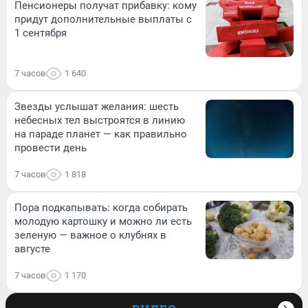
Пенсионеры получат прибавку: кому
придут дополнительные выплаты с
1 сентября
7 часов
1 640
Звезды услышат желания: шесть
небесных тел выстроятся в линию
на параде планет — как правильно
провести день
7 часов
1 818
Пора подкапывать: когда собирать
молодую картошку и можно ли есть
зеленую — важное о клубнях в
августе
7 часов
1 170