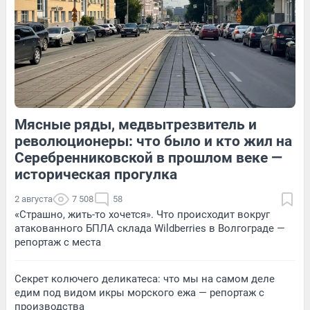
120
1
15
Обсудить
Мясные ряды, медвытрезвитель и
118
Обсудить
18
Обсудить
революционеры: что было и кто жил на
Серебренниковской в прошлом веке —
историческая прогулка
2 августа
7 508
58
«Страшно, жить-то хочется». Что происходит вокруг
атакованного БПЛА склада Wildberries в Волгограде —
репортаж с места
Секрет колючего деликатеса: что мы на самом деле
едим под видом икры морского ежа — репортаж с
производства