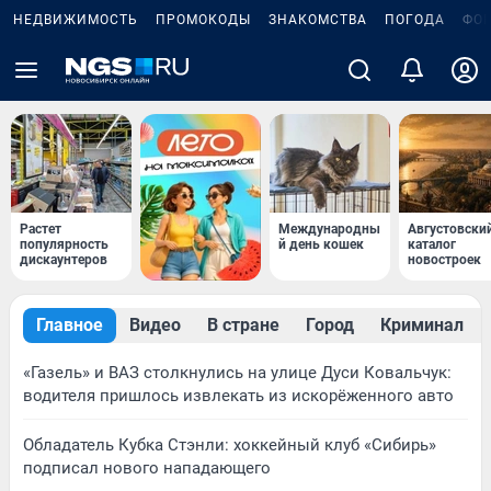
НЕДВИЖИМОСТЬ
ПРОМОКОДЫ
ЗНАКОМСТВА
ПОГОДА
ФО
Растет
Международны
Августовски
популярность
й день кошек
каталог
дискаунтеров
новостроек
Главное
Видео
В стране
Город
Криминал
«Газель» и ВАЗ столкнулись на улице Дуси Ковальчук:
водителя пришлось извлекать из искорёженного авто
Обладатель Кубка Стэнли: хоккейный клуб «Сибирь»
подписал нового нападающего