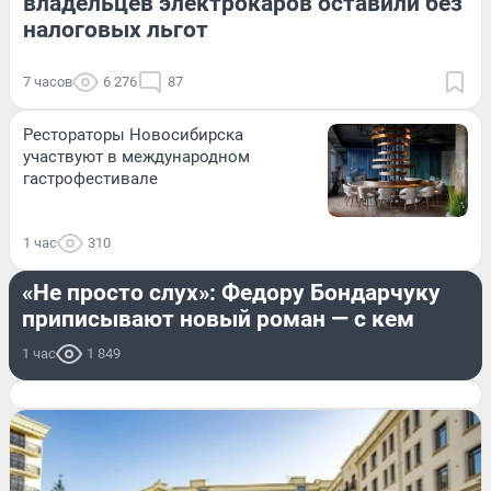
владельцев электрокаров оставили без
налоговых льгот
7 часов
6 276
87
Рестораторы Новосибирска
участвуют в международном
гастрофестивале
1 час
310
ОН И ОНА
«Не просто слух»: Федору Бондарчуку
приписывают новый роман — с кем
1 час
1 849