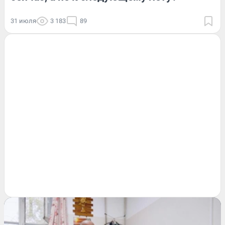
31 июля
3 183
89