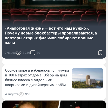
«Аналоговая жизнь — вот что нам нужно».
Почему новые блокбастеры проваливаются, а
повторы старых фильмов собирают полные
залы
7 часов
2 216
80
Обское море и набережная с пляжем
в 100 метрах от дома. Обзор на дом
бизнес-класса с видовыми
квартирами и дизайнерским лобби
4 августа
963