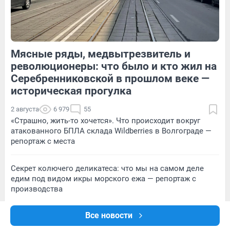
Мясные ряды, медвытрезвитель и
354
Обсудить
139
Обсудить
революционеры: что было и кто жил на
Серебренниковской в прошлом веке —
историческая прогулка
2 августа
6 979
55
«Страшно, жить-то хочется». Что происходит вокруг
атакованного БПЛА склада Wildberries в Волгограде —
репортаж с места
Секрет колючего деликатеса: что мы на самом деле
едим под видом икры морского ежа — репортаж с
производства
Все новости
«Есть ли на свете матери, которые пережили всё это?»:
репортаж из затопленного села, где стихия убила