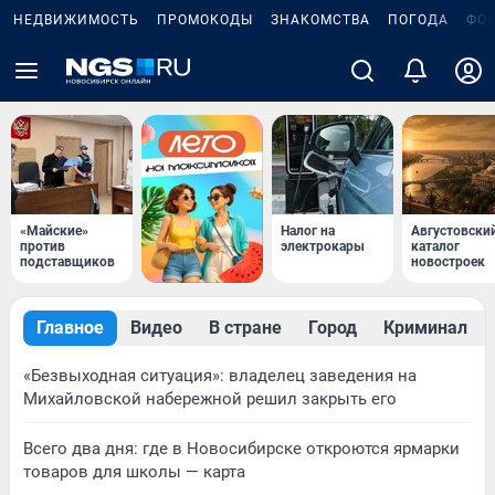
НЕДВИЖИМОСТЬ
ПРОМОКОДЫ
ЗНАКОМСТВА
ПОГОДА
ФО
«Майские»
Налог на
Августовски
против
электрокары
каталог
подставщиков
новостроек
Главное
Видео
В стране
Город
Криминал
«Безвыходная ситуация»: владелец заведения на
Михайловской набережной решил закрыть его
Всего два дня: где в Новосибирске откроются ярмарки
товаров для школы — карта