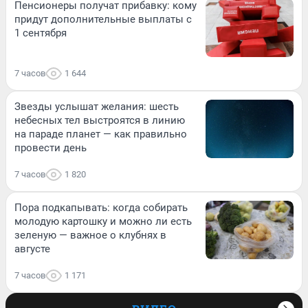
Пенсионеры получат прибавку: кому
придут дополнительные выплаты с
1 сентября
7 часов
1 644
Звезды услышат желания: шесть
небесных тел выстроятся в линию
на параде планет — как правильно
провести день
7 часов
1 820
Пора подкапывать: когда собирать
молодую картошку и можно ли есть
зеленую — важное о клубнях в
августе
7 часов
1 171