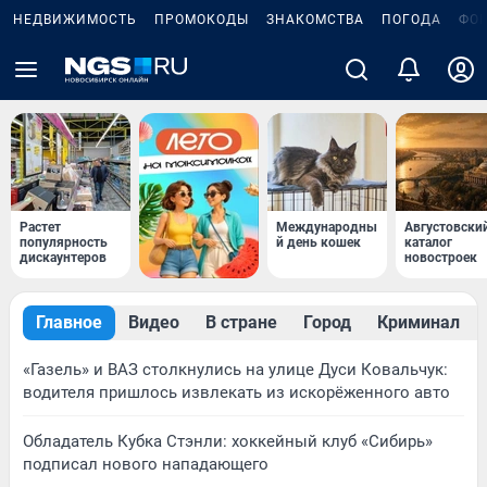
НЕДВИЖИМОСТЬ
ПРОМОКОДЫ
ЗНАКОМСТВА
ПОГОДА
ФО
Растет
Международны
Августовски
популярность
й день кошек
каталог
дискаунтеров
новостроек
Главное
Видео
В стране
Город
Криминал
«Газель» и ВАЗ столкнулись на улице Дуси Ковальчук:
водителя пришлось извлекать из искорёженного авто
Обладатель Кубка Стэнли: хоккейный клуб «Сибирь»
подписал нового нападающего