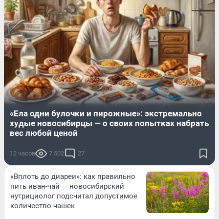
«Ела одни булочки и пирожные»: экстремально
худые новосибирцы — о своих попытках набрать
вес любой ценой
12 часов
7 502
27
«Вплоть до диареи»: как правильно
пить иван-чай — новосибирский
нутрициолог подсчитал допустимое
количество чашек