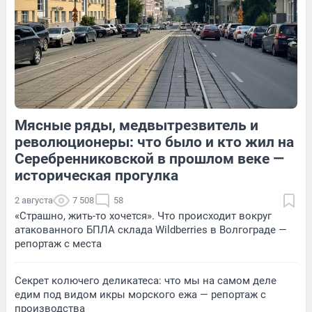
120
1
15
Обсудить
Мясные ряды, медвытрезвитель и
118
Обсудить
18
Обсудить
революционеры: что было и кто жил на
Серебренниковской в прошлом веке —
историческая прогулка
2 августа
7 508
58
«Страшно, жить-то хочется». Что происходит вокруг
атакованного БПЛА склада Wildberries в Волгограде —
репортаж с места
Секрет колючего деликатеса: что мы на самом деле
едим под видом икры морского ежа — репортаж с
производства