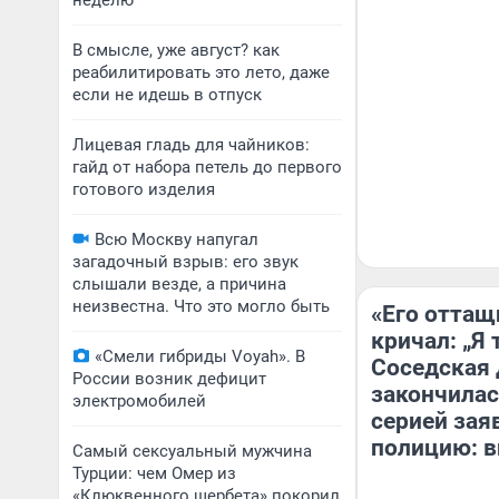
неделю
В смысле, уже август? как
реабилитировать это лето, даже
если не идешь в отпуск
Лицевая гладь для чайников:
гайд от набора петель до первого
готового изделия
Всю Москву напугал
загадочный взрыв: его звук
слышали везде, а причина
неизвестна. Что это могло быть
«Его оттащ
кричал: „Я 
«Смели гибриды Voyah». В
Соседская 
России возник дефицит
закончилас
электромобилей
серией зая
полицию: в
Самый сексуальный мужчина
Турции: чем Омер из
«Клюквенного щербета» покорил