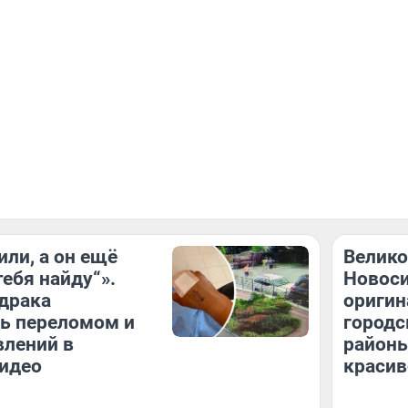
или, а он ещё
Велико
тебя найду“».
Новоси
драка
оригин
ь переломом и
городс
влений в
районы
идео
красив