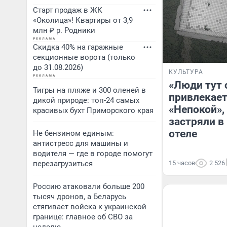
Старт продаж в ЖК
«Околица»! Квартиры от 3,9
млн ₽ р. Родники
Скидка 40% на гаражные
секционные ворота (только
до 31.08.2026)
КУЛЬТУРА
«Люди тут 
Тигры на пляже и 300 оленей в
привлекае
дикой природе: топ-24 самых
«Непокой»,
красивых бухт Приморского края
застряли в
отеле
Не бензином единым:
антистресс для машины и
водителя — где в городе помогут
перезагрузиться
15 часов
2 526
Россию атаковали больше 200
тысяч дронов, а Беларусь
стягивает войска к украинской
границе: главное об СВО за