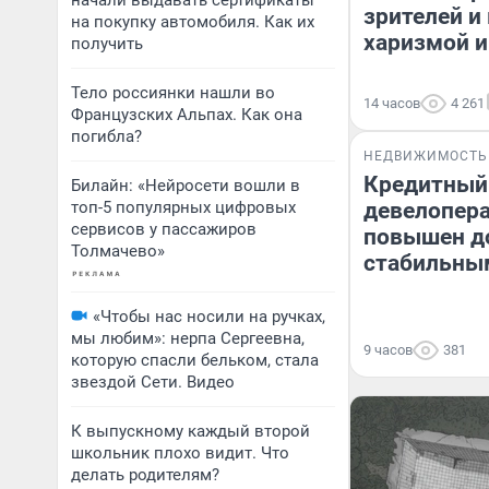
начали выдавать сертификаты
зрителей и
на покупку автомобиля. Как их
харизмой и
получить
Тело россиянки нашли во
14 часов
4 261
Французских Альпах. Как она
погибла?
НЕДВИЖИМОСТЬ
Кредитный
Билайн: «Нейросети вошли в
топ-5 популярных цифровых
девелопера
сервисов у пассажиров
повышен до
Толмачево»
стабильны
«Чтобы нас носили на ручках,
мы любим»: нерпа Сергеевна,
9 часов
381
которую спасли бельком, стала
звездой Сети. Видео
К выпускному каждый второй
школьник плохо видит. Что
делать родителям?