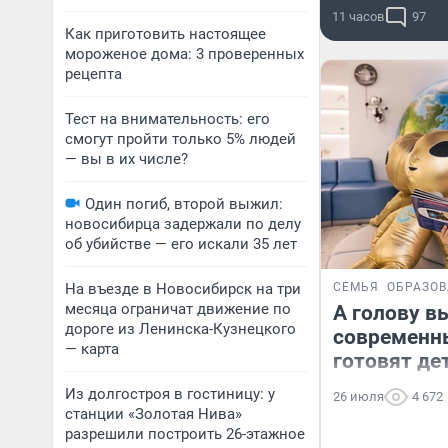
11 часов
97
Как приготовить настоящее
мороженое дома: 3 проверенных
рецепта
Тест на внимательность: его
смогут пройти только 5% людей
— вы в их числе?
Один погиб, второй выжил:
новосибирца задержали по делу
об убийстве — его искали 35 лет
На въезде в Новосибирск на три
СЕМЬЯ
ОБРАЗО
месяца ограничат движение по
А голову в
дороге из Ленинска-Кузнецкого
современн
— карта
готовят де
Из долгостроя в гостиницу: у
26 июля
4 672
станции «Золотая Нива»
разрешили построить 26-этажное