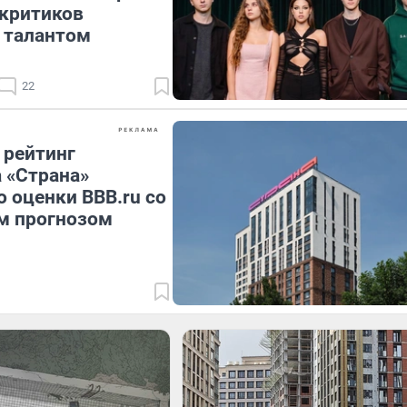
 критиков
 талантом
22
 рейтинг
 «Страна»
 оценки BBB.ru со
м прогнозом