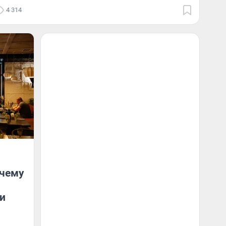
4 314
очему
и