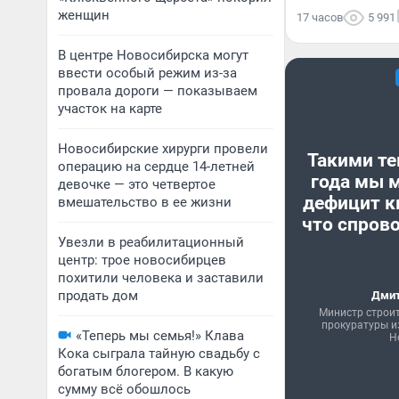
женщин
17 часов
5 991
В центре Новосибирска могут
ввести особый режим из-за
провала дороги — показываем
участок на карте
Новосибирские хирурги провели
Такими те
операцию на сердце 14-летней
года мы 
девочке — это четвертое
дефицит к
вмешательство в ее жизни
что спрово
Увезли в реабилитационный
центр: трое новосибирцев
похитили человека и заставили
продать дом
Дмит
Министр строи
прокуратуры и
«Теперь мы семья!» Клава
Н
Кока сыграла тайную свадьбу с
богатым блогером. В какую
сумму всё обошлось