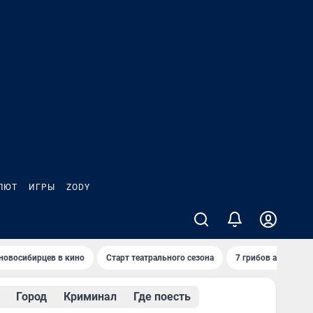
ЛЮТ
ИГРЫ
ZODY
новосибирцев в кино
Старт театрального сезона
7 грибов августа
Город
Криминал
Где поесть