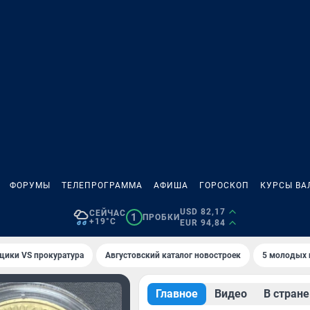
ФОРУМЫ
ТЕЛЕПРОГРАММА
АФИША
ГОРОСКОП
КУРСЫ ВА
USD 82,17
СЕЙЧАС
1
ПРОБКИ
+19°C
EUR 94,84
щики VS прокуратура
Августовский каталог новостроек
5 молодых 
Главное
Видео
В стране