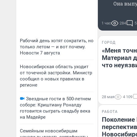
Она выпу
1 час
284
5
Рабочий день хотят сократить, но
ГОРОД
только летом — и вот почему.
«Меня точн
Новости 7 августа
Материал дл
что неуязви
Новосибирская область уходит
от точечной застройки. Министр
сообщил о новых правилах в
регионе
28 мая
4 109
Звездные гости в 500-летнем
соборе: Криштиану Роналду
готовится сыграть свадьбу века
РАБОТА
на Мадейре
Поколение 
перспектив
Семейным новосибирцам
Новосибирс