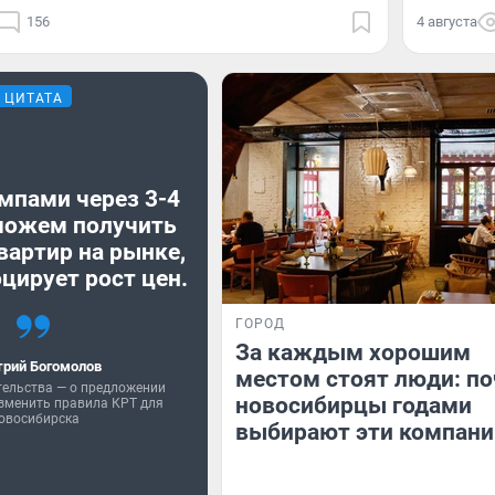
156
4 августа
ЦИТАТА
мпами через 3-4
можем получить
вартир на рынке,
цирует рост цен.
ГОРОД
За каждым хорошим
рий Богомолов
местом стоят люди: п
тельства — о предложении
новосибирцы годами
зменить правила КРТ для
овосибирска
выбирают эти компани