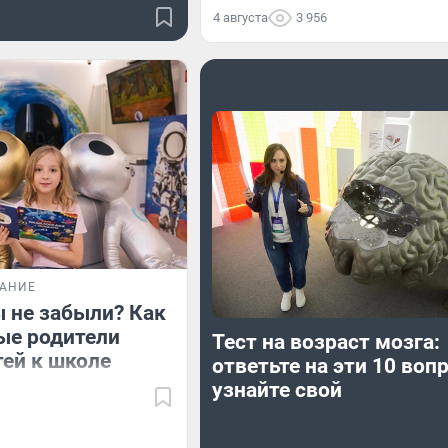
4 августа
3 956
ВАНИЕ
ы не забыли? Как
ые родители
Тест на возраст мозга:
тей к школе
ответьте на эти 10 воп
узнайте свой