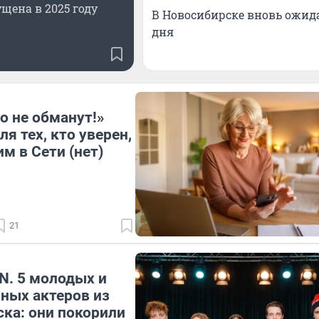
щена в 2025 году
В Новосибирске вновь ожида
дня
о не обманут!»
я тех, кто уверен,
м в Сети (нет)
21
N. 5 молодых и
ных актеров из
ка: они покорили