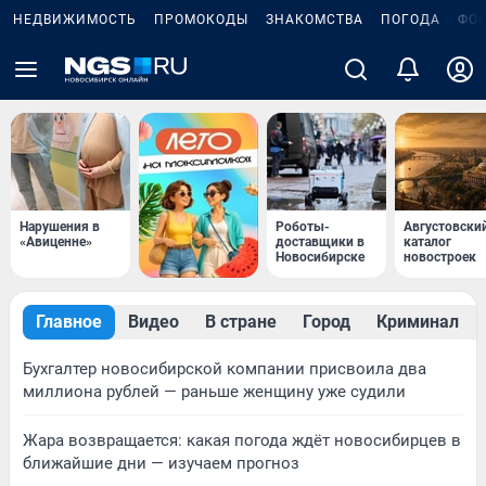
НЕДВИЖИМОСТЬ
ПРОМОКОДЫ
ЗНАКОМСТВА
ПОГОДА
ФО
Нарушения в
Роботы-
Августовски
«Авиценне»
доставщики в
каталог
Новосибирске
новостроек
Главное
Видео
В стране
Город
Криминал
Бухгалтер новосибирской компании присвоила два
миллиона рублей — раньше женщину уже судили
Жара возвращается: какая погода ждёт новосибирцев в
ближайшие дни — изучаем прогноз