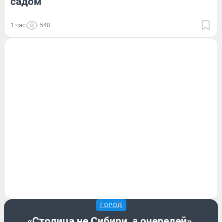
садом
1 час
540
ГОРОД
«Столица не Сибири, а очередей».