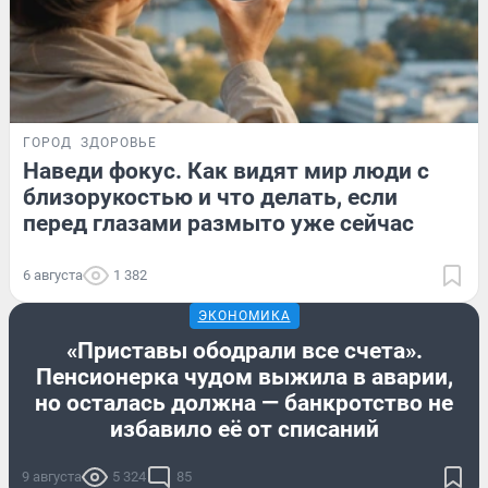
ГОРОД
ЗДОРОВЬЕ
Наведи фокус. Как видят мир люди с
близорукостью и что делать, если
перед глазами размыто уже сейчас
6 августа
1 382
ЭКОНОМИКА
«Приставы ободрали все счета».
Пенсионерка чудом выжила в аварии,
но осталась должна — банкротство не
избавило её от списаний
9 августа
5 324
85