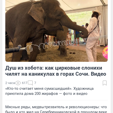
41
Обсудить
210
1
31
Обсудить
Душ из хобота: как цирковые слонихи
173
Обсудить
25
Обсудить
чилят на каникулах в горах Сочи. Видео
2 часа
617
7
«Кто-то считает меня сумасшедшей». Художница
приютила дома 200 жирафов — фото и видео
Мясные ряды, медвытрезвитель и революционеры: что
было и кто жил на Серебренниковской в прошлом веке