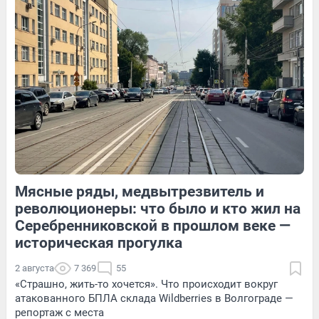
85
1
13
Обсудить
94
Обсудить
Мясные ряды, медвытрезвитель и
13
Обсудить
66
1
революционеры: что было и кто жил на
Серебренниковской в прошлом веке —
историческая прогулка
2 августа
7 369
55
«Страшно, жить-то хочется». Что происходит вокруг
атакованного БПЛА склада Wildberries в Волгограде —
репортаж с места