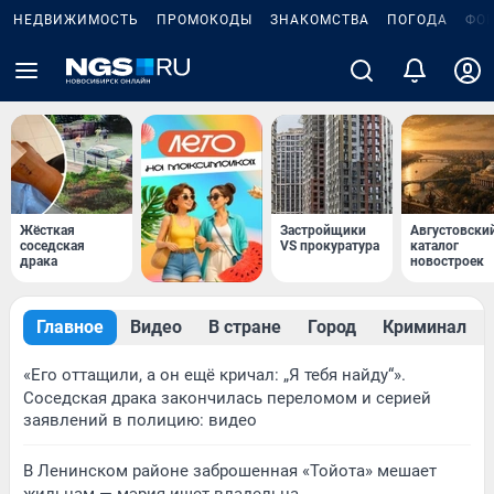
НЕДВИЖИМОСТЬ
ПРОМОКОДЫ
ЗНАКОМСТВА
ПОГОДА
ФО
Жёсткая
Застройщики
Августовски
соседская
VS прокуратура
каталог
драка
новостроек
Главное
Видео
В стране
Город
Криминал
«Его оттащили, а он ещё кричал: „Я тебя найду“».
Соседская драка закончилась переломом и серией
заявлений в полицию: видео
В Ленинском районе заброшенная «Тойота» мешает
жильцам — мэрия ищет владельца