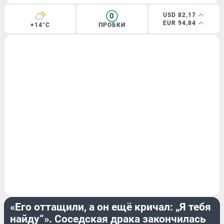
0
USD 82,17
EUR 94,84
+14°C
ПРОБКИ
ЭКСКЛЮЗИВ
«Его оттащили, а он ещё кричал: „Я тебя
найду“». Соседская драка закончилась