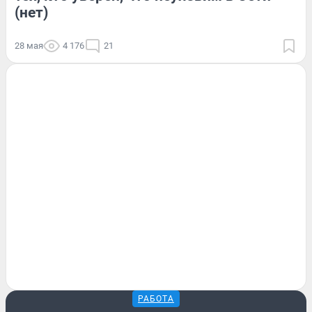
(нет)
28 мая
4 176
21
РАБОТА