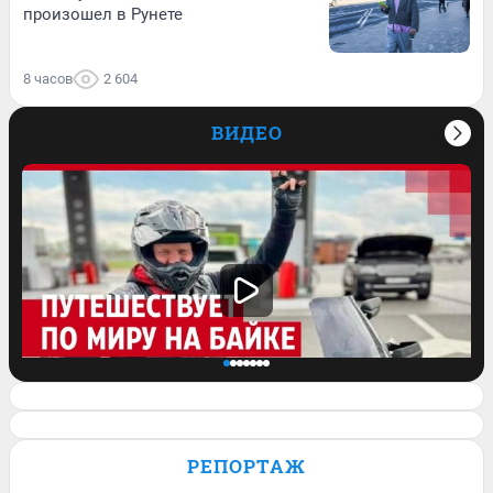
произошел в Рунете
8 часов
2 604
ВИДЕО
Проехал всю Америку, побывал в
Европе: как байкер путешествует по
РЕПОРТАЖ
миру на мотоцикле. Видео