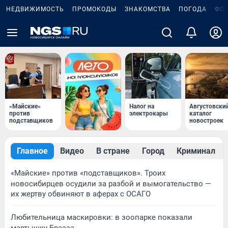
НЕДВИЖИМОСТЬ
ПРОМОКОДЫ
ЗНАКОМСТВА
ПОГОДА
ФО
«Майские»
Налог на
Августовски
против
электрокары
каталог
подставщиков
новостроек
Главное
Видео
В стране
Город
Криминал
«Майские» против «подставщиков». Троих
новосибирцев осудили за разбой и вымогательство —
их жертву обвиняют в аферах с ОСАГО
Любительница маскировки: в зоопарке показали
мартышку Бразза