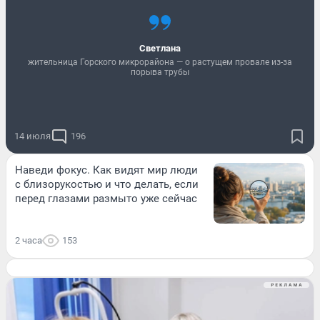
Светлана
жительница Горского микрорайона — о растущем провале из-за
порыва трубы
14 июля
196
Наведи фокус. Как видят мир люди
с близорукостью и что делать, если
перед глазами размыто уже сейчас
2 часа
153