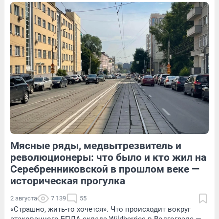
20
1
14
Обсудить
273
2
Мясные ряды, медвытрезвитель и
59
Обсудить
13
Обсудить
революционеры: что было и кто жил на
Серебренниковской в прошлом веке —
историческая прогулка
2 августа
7 139
55
«Страшно, жить-то хочется». Что происходит вокруг