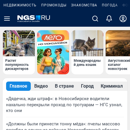
НЕДВИЖИМОСТЬ
ПРОМОКОДЫ
ЗНАКОМСТВА
ПОГОДА
ФО
Растет
Международны
Августовски
популярность
й день кошек
каталог
дискаунтеров
новостроек
Главное
Видео
В стране
Город
Криминал
«Дядечка, жди штраф»: в Новосибирске водители
нахально перекрыли проход по тротуарам — НГС узнал,
кто они
«Должны были принести тонну мёда»: пчелы массово
погибли в одном из районов Новосибирской области