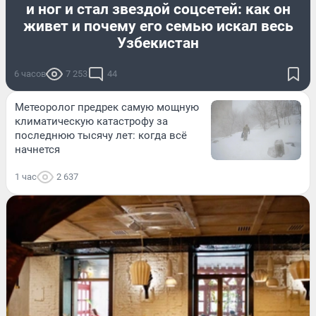
и ног и стал звездой соцсетей: как он
живет и почему его семью искал весь
Узбекистан
6 часов
7 253
44
Метеоролог предрек самую мощную
климатическую катастрофу за
последнюю тысячу лет: когда всё
начнется
1 час
2 637