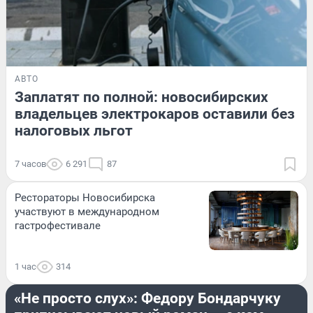
АВТО
Заплатят по полной: новосибирских
владельцев электрокаров оставили без
налоговых льгот
7 часов
6 291
87
Рестораторы Новосибирска
участвуют в международном
гастрофестивале
1 час
314
ОН И ОНА
«Не просто слух»: Федору Бондарчуку