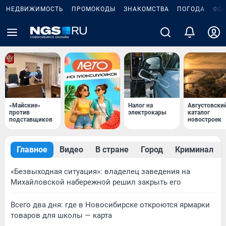
НЕДВИЖИМОСТЬ
ПРОМОКОДЫ
ЗНАКОМСТВА
ПОГОДА
ФО
«Майские»
Налог на
Августовски
против
электрокары
каталог
подставщиков
новостроек
Главное
Видео
В стране
Город
Криминал
«Безвыходная ситуация»: владелец заведения на
Михайловской набережной решил закрыть его
Всего два дня: где в Новосибирске откроются ярмарки
товаров для школы — карта