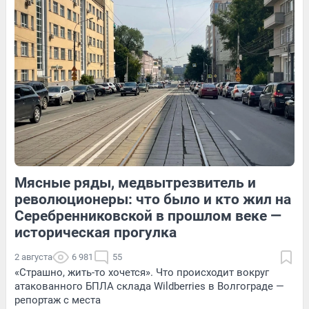
250
2
53
Обсудить
12
Обсудить
Мясные ряды, медвытрезвитель и
354
Обсудить
139
Обсудить
революционеры: что было и кто жил на
Серебренниковской в прошлом веке —
историческая прогулка
2 августа
6 981
55
«Страшно, жить-то хочется». Что происходит вокруг
атакованного БПЛА склада Wildberries в Волгограде —
репортаж с места