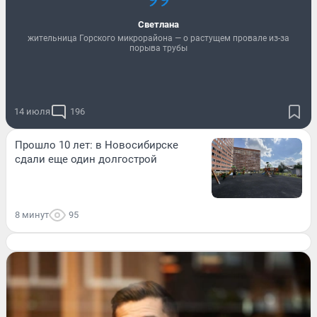
Светлана
жительница Горского микрорайона — о растущем провале из-за
порыва трубы
14 июля
196
Прошло 10 лет: в Новосибирске
сдали еще один долгострой
8 минут
95