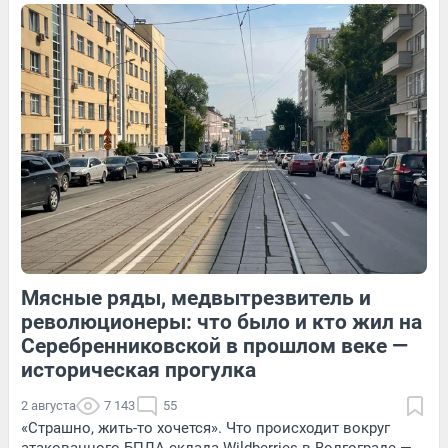
20
1
14
Обсудить
273
2
Мясные ряды, медвытрезвитель и
59
Обсудить
13
Обсудить
революционеры: что было и кто жил на
Серебренниковской в прошлом веке —
историческая прогулка
2 августа
7 143
55
«Страшно, жить-то хочется». Что происходит вокруг