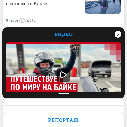
произошел в Рунете
8 часов
2 613
ВИДЕО
Проехал всю Америку, побывал в
Европе: как байкер путешествует по
РЕПОРТАЖ
миру на мотоцикле. Видео