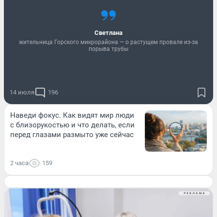
Светлана
жительница Горского микрорайона — о растущем провале из-за
порыва трубы
14 июля
196
Наведи фокус. Как видят мир люди
с близорукостью и что делать, если
перед глазами размыто уже сейчас
2 часа
159