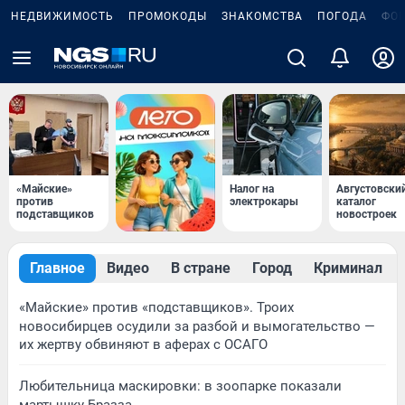
НЕДВИЖИМОСТЬ
ПРОМОКОДЫ
ЗНАКОМСТВА
ПОГОДА
ФО
«Майские»
Налог на
Августовски
против
электрокары
каталог
подставщиков
новостроек
Главное
Видео
В стране
Город
Криминал
«Майские» против «подставщиков». Троих
новосибирцев осудили за разбой и вымогательство —
их жертву обвиняют в аферах с ОСАГО
Любительница маскировки: в зоопарке показали
мартышку Бразза