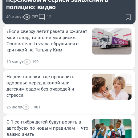
полицию: видео
40 минут
757
12
«Если сверху летит ракета и сжигает
мой товар, то это не мой риск».
Основатель Levrana обрушился с
критикой на Татьяну Ким
10 минут
199
Не для галочки: где проверить
здоровье перед школой или
детским садом без очередей и
стресса
26 июля
1 981
С 1 сентября детей будут возить в
автобусах по новым правилам — что
важно знать