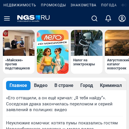
НЕДВИЖИМОСТЬ
ПРОМОКОДЫ
ЗНАКОМСТВА
ПОГОДА
ФО
«Майские»
Налог на
Августовски
против
электрокары
каталог
подставщиков
новостроек
Главное
Видео
В стране
Город
Криминал
«Его оттащили, а он ещё кричал: „Я тебя найду“».
Соседская драка закончилась переломом и серией
заявлений в полицию: видео
Неуклюжие комочки: котята пумы показались гостям
Новосибирского зоопарка — милое видео