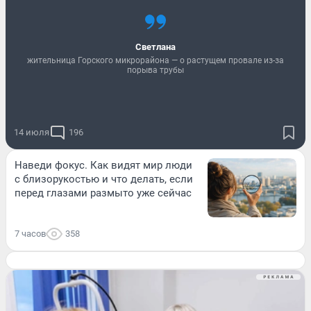
Светлана
жительница Горского микрорайона — о растущем провале из-за
порыва трубы
14 июля
196
Наведи фокус. Как видят мир люди
с близорукостью и что делать, если
перед глазами размыто уже сейчас
7 часов
358