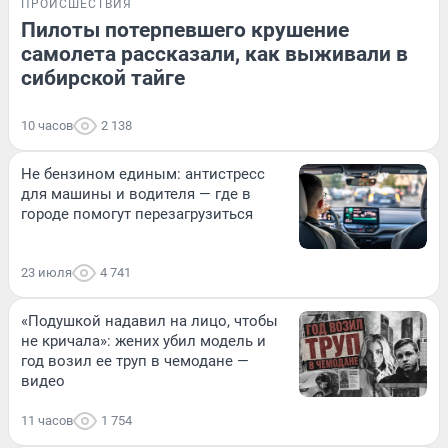
ПРОИСШЕСТВИЯ
Пилоты потерпевшего крушение
самолета рассказали, как выживали в
сибирской тайге
10 часов
2 138
Не бензином единым: антистресс
для машины и водителя — где в
городе помогут перезагрузиться
23 июля
4 741
«Подушкой надавил на лицо, чтобы
не кричала»: жених убил модель и
год возил ее труп в чемодане —
видео
11 часов
1 754