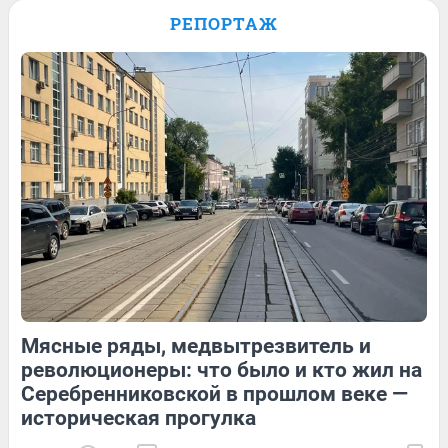
Европе: как байкер путешествует по
РЕПОРТАЖ
миру на мотоцикле. Видео
26
1
20
Обсудить
274
2
Мясные ряды, медвытрезвитель и
59
Обсудить
13
Обсудить
революционеры: что было и кто жил на
Серебренниковской в прошлом веке —
историческая прогулка