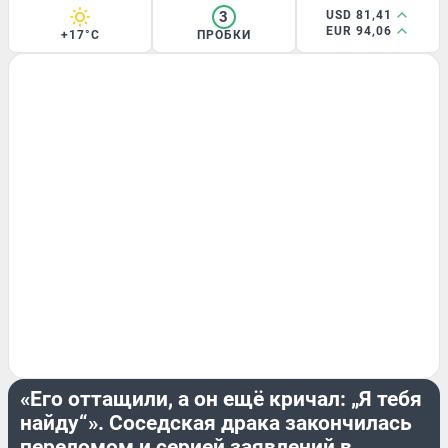
3
USD 81,41
EUR 94,06
+17°C
ПРОБКИ
ЭКСКЛЮЗИВ
«Его оттащили, а он ещё кричал: „Я тебя
найду“». Соседская драка закончилась
переломом и серией заявлений в