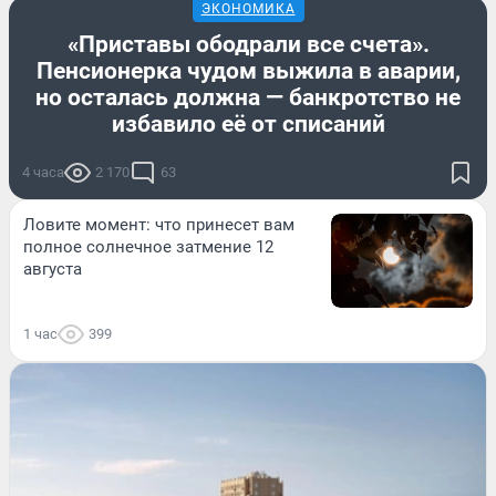
ЭКОНОМИКА
«Приставы ободрали все счета».
Пенсионерка чудом выжила в аварии,
но осталась должна — банкротство не
избавило её от списаний
4 часа
2 170
63
Ловите момент: что принесет вам
полное солнечное затмение 12
августа
1 час
399