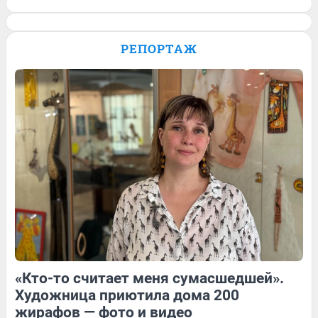
Завоевала три медали на
Паралимпиаде: история сильной духом
РЕПОРТАЖ
Анастасии Багиян — в видео
21
Обсудить
135
1
19
Обсудить
«Кто-то считает меня сумасшедшей».
138
Обсудить
21
Обсудить
Художница приютила дома 200
жирафов — фото и видео