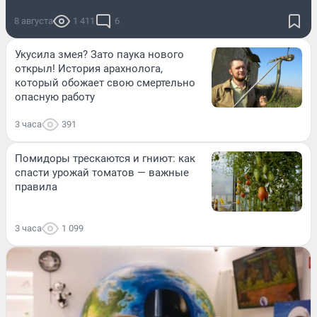
8 августа
1 411
6
Укусила змея? Зато паука нового
открыл! История арахнолога,
который обожает свою смертельно
опасную работу
3 часа
391
Помидоры трескаются и гниют: как
спасти урожай томатов — важные
правила
3 часа
1 099