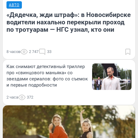
АВТО
«Дядечка, жди штраф»: в Новосибирске
водители нахально перекрыли проход
по тротуарам — НГС узнал, кто они
8 часов
2 747
33
Как снимают детективный триллер
про «свинцового маньяка» со
звездами сериалов: фото со съемок
и первые подробности
2 часа
372