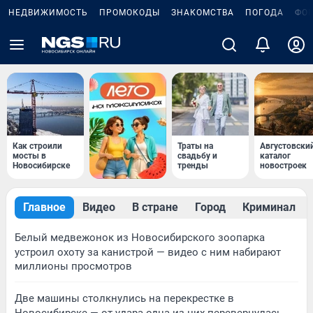
НЕДВИЖИМОСТЬ
ПРОМОКОДЫ
ЗНАКОМСТВА
ПОГОДА
ФО
Как строили
Траты на
Августовски
мосты в
свадьбу и
каталог
Новосибирске
тренды
новостроек
Главное
Видео
В стране
Город
Криминал
Белый медвежонок из Новосибирского зоопарка
устроил охоту за канистрой — видео с ним набирают
миллионы просмотров
Две машины столкнулись на перекрестке в
Новосибирске — от удара одна из них перевернулась