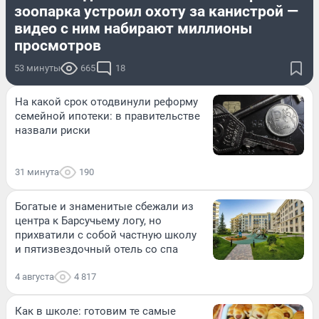
зоопарка устроил охоту за канистрой —
видео с ним набирают миллионы
просмотров
53 минуты
665
18
На какой срок отодвинули реформу
семейной ипотеки: в правительстве
назвали риски
31 минута
190
Богатые и знаменитые сбежали из
центра к Барсучьему логу, но
прихватили с собой частную школу
и пятизвездочный отель со спа
4 августа
4 817
Как в школе: готовим те самые