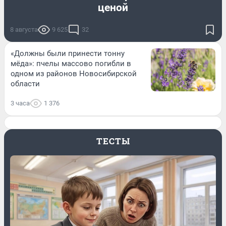
ценой
8 августа
9 625
32
«Должны были принести тонну
мёда»: пчелы массово погибли в
одном из районов Новосибирской
области
3 часа
1 376
ТЕСТЫ