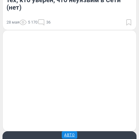
(нет)
28 мая
5 170
36
АВТО