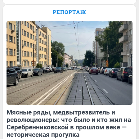
Завоевала три медали на
Паралимпиаде: история сильной духом
РЕПОРТАЖ
Анастасии Багиян — в видео
19
Обсудить
129
1
19
Обсудить
Мясные ряды, медвытрезвитель и
129
Обсудить
19
Обсудить
революционеры: что было и кто жил на
Серебренниковской в прошлом веке —
историческая прогулка