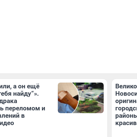
или, а он ещё
Велико
тебя найду“».
Новоси
драка
оригин
ь переломом и
городс
влений в
районы
идео
красив