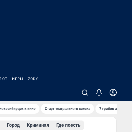
ЛЮТ
ИГРЫ
ZODY
новосибирцев в кино
Старт театрального сезона
7 грибов августа
Город
Криминал
Где поесть