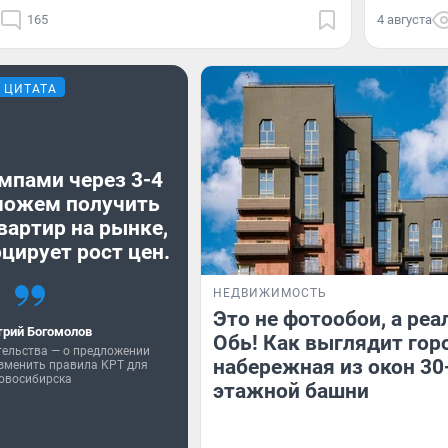
165
4 августа
ЦИТАТА
мпами через 3-4
можем получить
вартир на рынке,
цирует рост цен.
НЕДВИЖИМОСТЬ
Это не фотообои, а реа
рий Богомолов
Обь! Как выглядит гор
тельства — о предложении
набережная из окон 30
зменить правила КРТ для
овосибирска
этажной башни