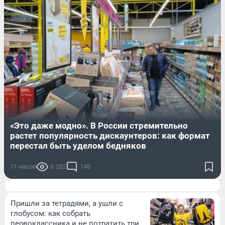
«Это даже модно». В России стремительно
растет популярность дискаунтеров: как формат
перестал быть уделом бедняков
11 часов
6 282
146
Пришли за тетрадями, а ушли с
глобусом: как собрать
первоклассника и не потратить три