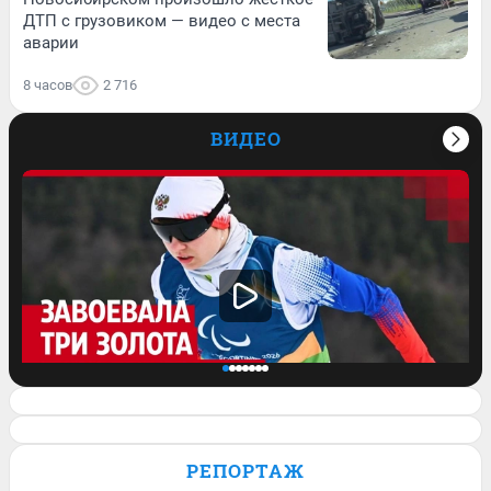
ДТП с грузовиком — видео с места
аварии
8 часов
2 716
ВИДЕО
Завоевала три медали на
Паралимпиаде: история сильной духом
РЕПОРТАЖ
Анастасии Багиян — в видео