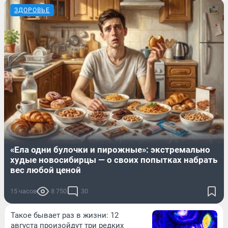
ЗДОРОВЬЕ
«Ела одни булочки и пирожные»: экстремально
худые новосибирцы — о своих попытках набрать
вес любой ценой
15 часов
8 750
30
Такое бывает раз в жизни: 12
августа произойдут три редких