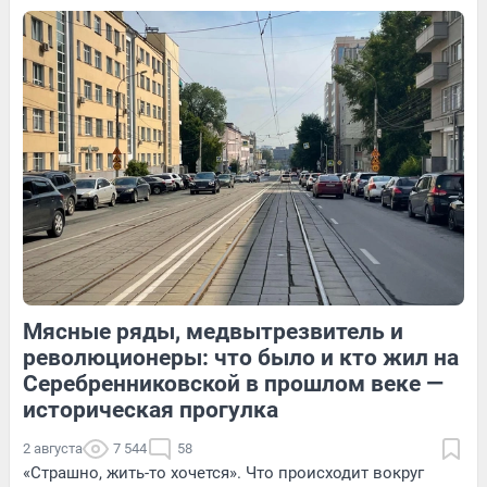
11
Обсудить
122
1
16
Обсудить
Мясные ряды, медвытрезвитель и
125
Обсудить
19
Обсудить
революционеры: что было и кто жил на
Серебренниковской в прошлом веке —
историческая прогулка
2 августа
7 544
58
«Страшно, жить-то хочется». Что происходит вокруг