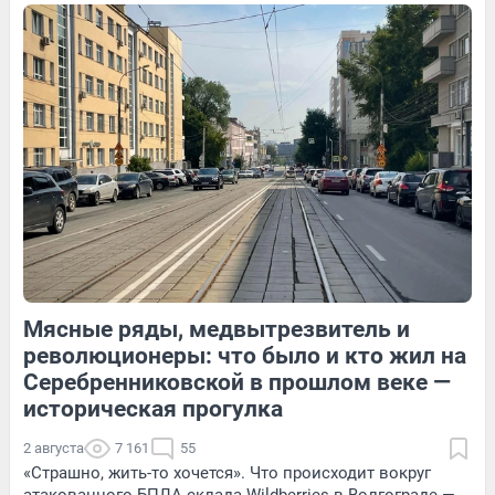
20
1
14
Обсудить
274
2
Мясные ряды, медвытрезвитель и
59
Обсудить
13
Обсудить
революционеры: что было и кто жил на
Серебренниковской в прошлом веке —
историческая прогулка
2 августа
7 161
55
«Страшно, жить-то хочется». Что происходит вокруг