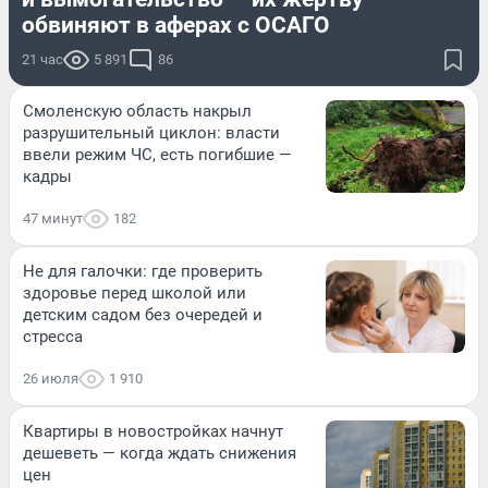
обвиняют в аферах с ОСАГО
21 час
5 891
86
Смоленскую область накрыл
разрушительный циклон: власти
ввели режим ЧС, есть погибшие —
кадры
47 минут
182
Не для галочки: где проверить
здоровье перед школой или
детским садом без очередей и
стресса
26 июля
1 910
Квартиры в новостройках начнут
дешеветь — когда ждать снижения
цен