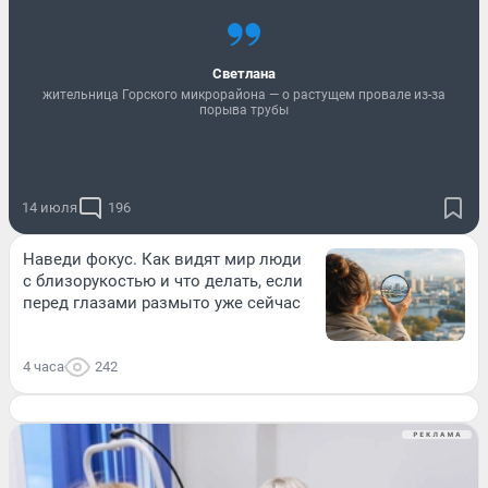
Светлана
жительница Горского микрорайона — о растущем провале из-за
порыва трубы
14 июля
196
Наведи фокус. Как видят мир люди
с близорукостью и что делать, если
перед глазами размыто уже сейчас
4 часа
242