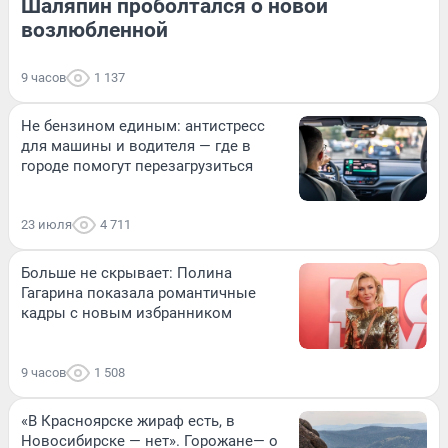
Шаляпин проболтался о новой
возлюбленной
9 часов
1 137
Не бензином единым: антистресс
для машины и водителя — где в
городе помогут перезагрузиться
23 июля
4 711
Больше не скрывает: Полина
Гагарина показала романтичные
кадры с новым избранником
9 часов
1 508
«В Красноярске жираф есть, в
Новосибирске — нет». Горожане— о