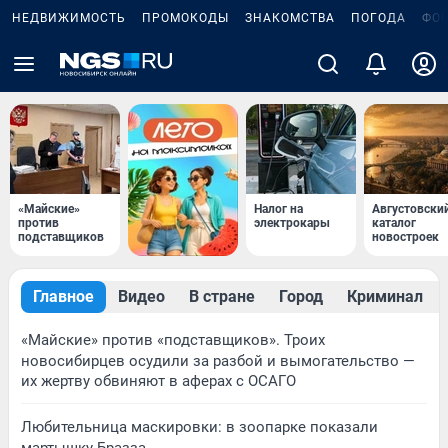
НЕДВИЖИМОСТЬ
ПРОМОКОДЫ
ЗНАКОМСТВА
ПОГОДА
ФО
«Майские»
Налог на
Августовски
против
электрокары
каталог
подставщиков
новостроек
Главное
Видео
В стране
Город
Криминал
«Майские» против «подставщиков». Троих
новосибирцев осудили за разбой и вымогательство —
их жертву обвиняют в аферах с ОСАГО
Любительница маскировки: в зоопарке показали
мартышку Бразза