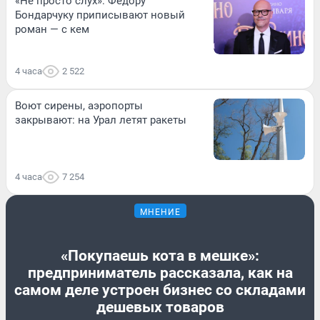
«Не просто слух»: Федору
Бондарчуку приписывают новый
роман — с кем
4 часа
2 522
Воют сирены, аэропорты
закрывают: на Урал летят ракеты
4 часа
7 254
МНЕНИЕ
«Покупаешь кота в мешке»:
предприниматель рассказала, как на
самом деле устроен бизнес со складами
дешевых товаров