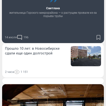
Светлана
жительница Горского микрорайона — о растущем провале из-за
порыва трубы
14 июля
196
Прошло 10 лет: в Новосибирске
сдали еще один долгострой
2 часа
1 151