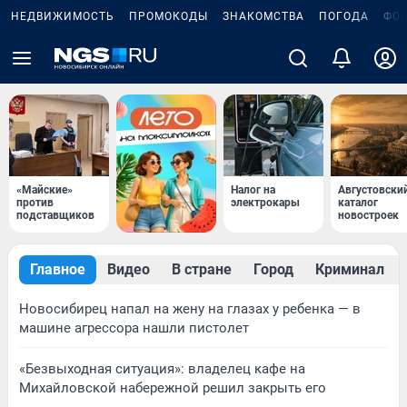
НЕДВИЖИМОСТЬ
ПРОМОКОДЫ
ЗНАКОМСТВА
ПОГОДА
ФО
«Майские»
Налог на
Августовски
против
электрокары
каталог
подставщиков
новостроек
Главное
Видео
В стране
Город
Криминал
Новосибирец напал на жену на глазах у ребенка — в
машине агрессора нашли пистолет
«Безвыходная ситуация»: владелец кафе на
Михайловской набережной решил закрыть его