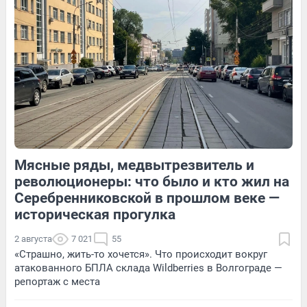
264
2
55
Обсудить
Мясные ряды, медвытрезвитель и
13
Обсудить
359
Обсудить
революционеры: что было и кто жил на
Серебренниковской в прошлом веке —
историческая прогулка
2 августа
7 021
55
«Страшно, жить-то хочется». Что происходит вокруг
атакованного БПЛА склада Wildberries в Волгограде —
репортаж с места