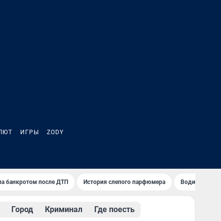
ЛЮТ
ИГРЫ
ZODY
ла банкротом после ДТП
История слепого парфюмера
Водители пер
Город
Криминал
Где поесть