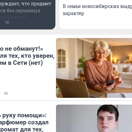
ерждает, что предмет
В семье новосибирских выд
ся без серьезных
характер
вреждений
12
о не обманут!»
я тех, кто уверен,
м в Сети (нет)
36
 руку помощи»:
парфюмер создал
ромат для тех,