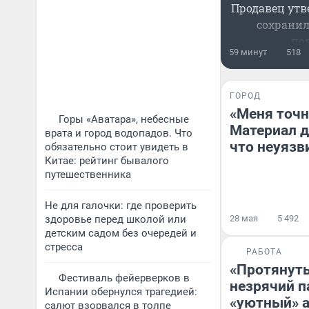
Продавец утв
сохранил
по
59 минут
518
ГОРОД
«Меня точн
Горы «Аватара», небесные
Материал дл
врата и город водопадов. Что
что неуязви
обязательно стоит увидеть в
Китае: рейтинг бывалого
путешественника
Не для галочки: где проверить
здоровье перед школой или
28 мая
5 492
детским садом без очередей и
стресса
РАБОТА
«Протянуть
Фестиваль фейерверков в
незрячий 
Испании обернулся трагедией:
«уютный» а
салют взорвался в толпе