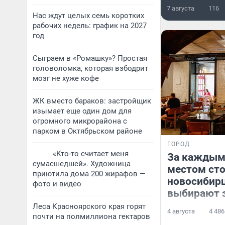
7 августа
116
Нас ждут целых семь коротких
рабочих недель: график на 2027
год
Сыграем в «Ромашку»? Простая
головоломка, которая взбодрит
мозг не хуже кофе
ЖК вместо бараков: застройщик
изымает еще один дом для
огромного микрорайона с
парком в Октябрьском районе
ГОРОД
«Кто-то считает меня
За каждым
сумасшедшей». Художница
местом сто
приютила дома 200 жирафов —
новосибир
фото и видео
выбирают 
Леса Красноярского края горят
4 августа
4 486
почти на полмиллиона гектаров