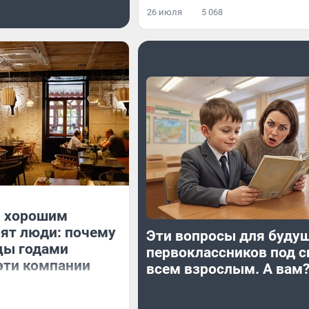
26 июля
5 068
 хорошим
ят люди: почему
Эти вопросы для буду
цы годами
первоклассников под с
эти компании
всем взрослым. А вам