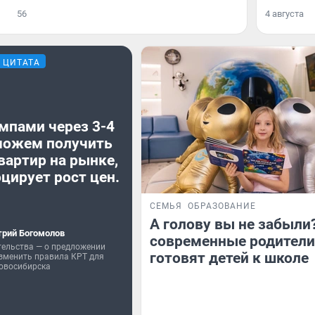
56
4 августа
ЦИТАТА
мпами через 3-4
можем получить
вартир на рынке,
цирует рост цен.
СЕМЬЯ
ОБРАЗОВАНИЕ
А голову вы не забыли
рий Богомолов
современные родители
тельства — о предложении
готовят детей к школе
зменить правила КРТ для
овосибирска