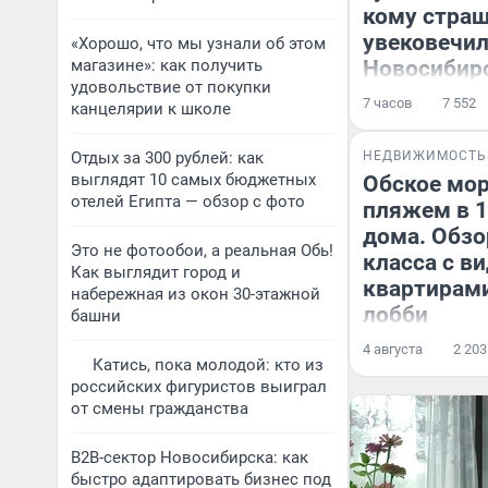
кому страш
увековечил
«Хорошо, что мы узнали об этом
магазине»: как получить
Новосибир
удовольствие от покупки
7 часов
7 552
канцелярии к школе
Отдых за 300 рублей: как
НЕДВИЖИМОСТЬ
выглядят 10 самых бюджетных
Обское мор
отелей Египта — обзор с фото
пляжем в 1
дома. Обзо
Это не фотообои, а реальная Обь!
класса с в
Как выглядит город и
квартирам
набережная из окон 30-этажной
лобби
башни
4 августа
2 203
Катись, пока молодой: кто из
российских фигуристов выиграл
от смены гражданства
B2B-сектор Новосибирска: как
быстро адаптировать бизнес под