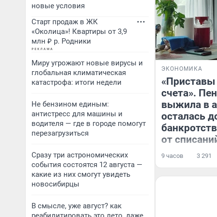
новые условия
Старт продаж в ЖК
«Околица»! Квартиры от 3,9
млн ₽ р. Родники
Миру угрожают новые вирусы и
ЭКОНОМИКА
глобальная климатическая
«Приставы 
катастрофа: итоги недели
счета». Пе
выжила в а
Не бензином единым:
антистресс для машины и
осталась д
водителя — где в городе помогут
банкротств
перезагрузиться
от списани
Сразу три астрономических
9 часов
3 291
события состоятся 12 августа —
какие из них смогут увидеть
новосибирцы
В смысле, уже август? как
реабилитировать это лето, даже