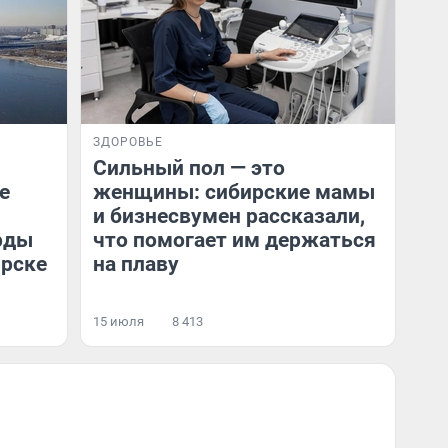
ЗДОРОВЬЕ
Сильный пол — это
е
женщины: сибирские мамы
и бизнесвумен рассказали,
рды
что помогает им держаться
ирске
на плаву
15 июля
8 413