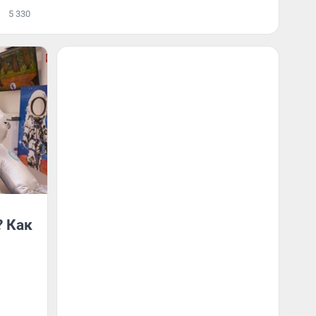
5 330
? Как