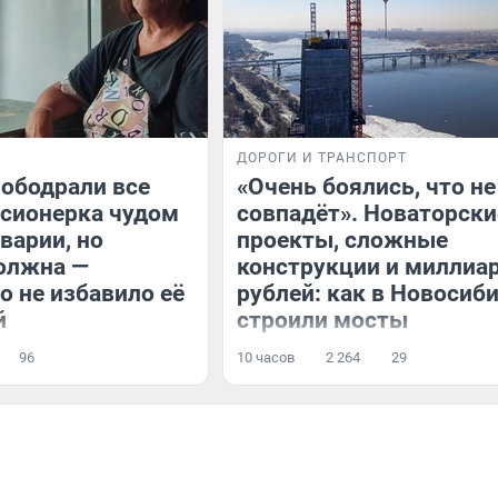
ДОРОГИ И ТРАНСПОРТ
ободрали все
«Очень боялись, что не
нсионерка чудом
совпадёт». Новаторски
варии, но
проекты, сложные
олжна —
конструкции и миллиа
о не избавило её
рублей: как в Новосиб
й
строили мосты
96
10 часов
2 264
29