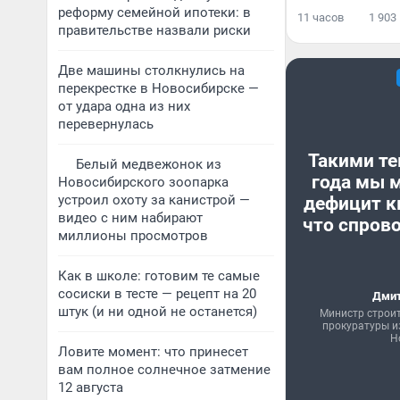
реформу семейной ипотеки: в
11 часов
1 903
правительстве назвали риски
Две машины столкнулись на
перекрестке в Новосибирске —
от удара одна из них
перевернулась
Такими те
Белый медвежонок из
года мы 
Новосибирского зоопарка
устроил охоту за канистрой —
дефицит к
видео с ним набирают
что спрово
миллионы просмотров
Как в школе: готовим те самые
сосиски в тесте — рецепт на 20
Дмит
штук (и ни одной не останется)
Министр строи
прокуратуры и
Н
Ловите момент: что принесет
вам полное солнечное затмение
12 августа