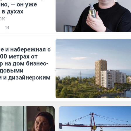
но, — он уже
 в духах
ск
14
е и набережная с
00 метрах от
р на дом бизнес-
идовыми
и и дизайнерским