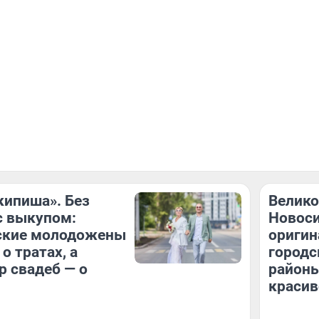
кипиша». Без
Велико
 с выкупом:
Новоси
ские молодожены
оригин
о тратах, а
городс
р свадеб — о
районы
красив