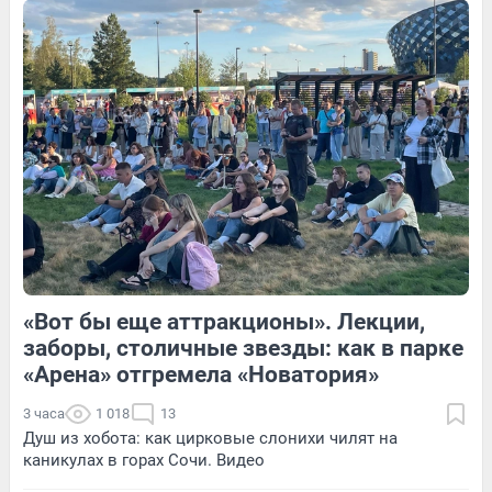
1
Обсудить
16
Обсудить
Обсудить
«Вот бы еще аттракционы». Лекции,
44
Обсудить
222
1
заборы, столичные звезды: как в парке
«Арена» отгремела «Новатория»
3 часа
1 018
13
Душ из хобота: как цирковые слонихи чилят на
каникулах в горах Сочи. Видео