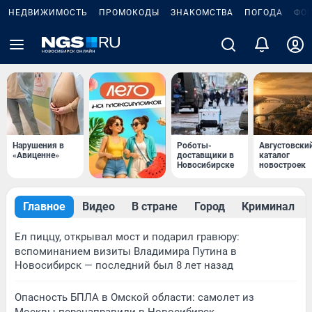
НЕДВИЖИМОСТЬ
ПРОМОКОДЫ
ЗНАКОМСТВА
ПОГОДА
ФО
Нарушения в
Роботы-
Августовски
«Авиценне»
доставщики в
каталог
Новосибирске
новостроек
Главное
Видео
В стране
Город
Криминал
Ел пиццу, открывал мост и подарил гравюру:
вспоминанием визиты Владимира Путина в
Новосибирск — последний был 8 лет назад
Опасность БПЛА в Омской области: самолет из
Москвы перенаправили в Новосибирск