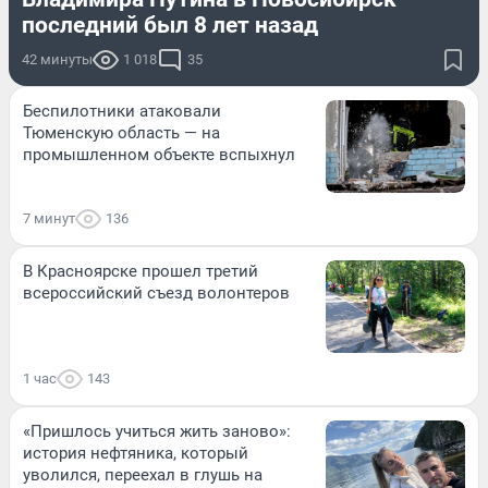
последний был 8 лет назад
42 минуты
1 018
35
Беспилотники атаковали
Тюменскую область — на
промышленном объекте вспыхнул
7 минут
136
В Красноярске прошел третий
всероссийский съезд волонтеров
1 час
143
«Пришлось учиться жить заново»:
история нефтяника, который
уволился, переехал в глушь на